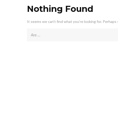
Nothing Found
It seems we can’t find what you’re looking for. Perhaps 
Arama: