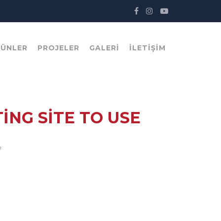
RÜNLER
PROJELER
GALERI
İLETIŞIM
ING SITE TO USE
e