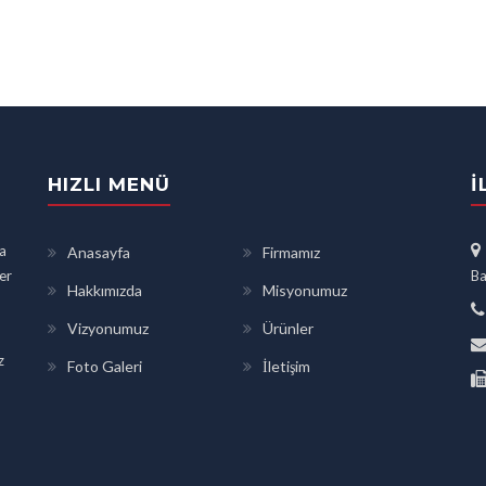
HIZLI MENÜ
İ
a
Anasayfa
Firmamız
ler
Ba
Hakkımızda
Misyonumuz
Vizyonumuz
Ürünler
z
Foto Galeri
İletişim