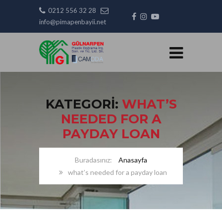
0212 556 32 28
info@pimapenbayii.net
KATEGORI:
WHAT’S
NEEDED FOR A
PAYDAY LOAN
Anasayfa
what’s needed for a payday loan