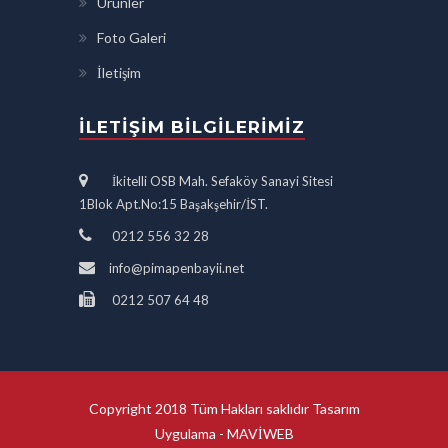
Ürünler
Foto Galeri
İletişim
İLETIŞIM BILGILERIMIZ
İkitelli OSB Mah. Sefaköy Sanayi Sitesi
1Blok Apt.No:15 Başakşehir/İST.
0212 556 32 28
info@pimapenbayii.net
0212 507 64 48
Copyright 2018 Tüm Hakları saklıdır Tasarım
Uygulama -
MAVİWEB