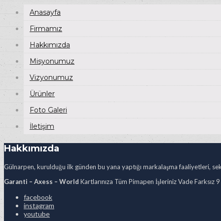
Anasayfa
Firmamız
Hakkımızda
Misyonumuz
Vizyonumuz
Ürünler
Foto Galeri
İletişim
Hakkımızda
Gülnarpen, kurulduğu ilk günden bu yana yaptığı markalaşma faaliyetleri, sekt
Garanti – Axess – World
Kartlarınıza Tüm Pimapen İşleriniz Vade Farksız 9
facebook
instagram
youtube