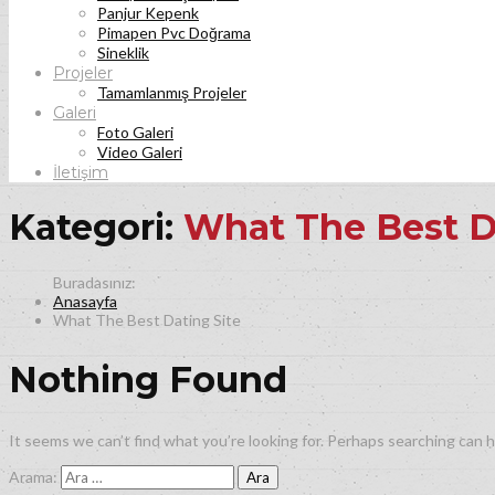
Panjur Kepenk
Pimapen Pvc Doğrama
Sineklik
Projeler
Tamamlanmış Projeler
Galeri
Foto Galeri
Video Galeri
İletişim
Kategori:
What The Best D
Anasayfa
What The Best Dating Site
Nothing Found
It seems we can’t find what you’re looking for. Perhaps searching can h
Arama: