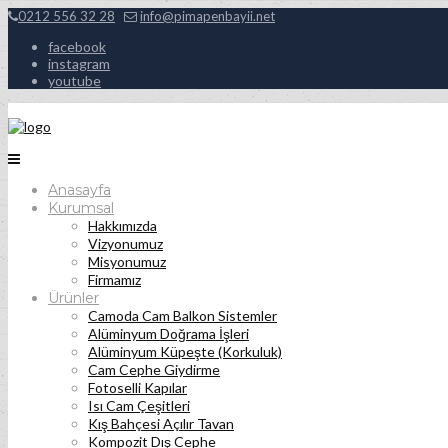
0212 556 32 28
info@pimapenbayii.net
facebook
instagram
youtube
Anasayfa
Kurumsal
Hakkımızda
Vizyonumuz
Misyonumuz
Firmamız
Ürünler
Camoda Cam Balkon Sistemler
Alüminyum Doğrama İşleri
Alüminyum Küpeşte (Korkuluk)
Cam Cephe Giydirme
Fotoselli Kapılar
Isı Cam Çeşitleri
Kış Bahçesi Açılır Tavan
Kompozit Dış Cephe