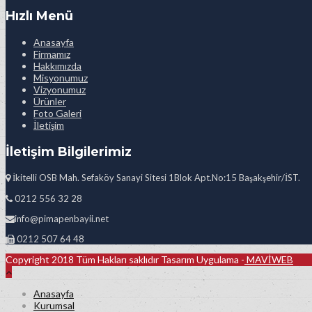
Hızlı Menü
Anasayfa
Firmamız
Hakkımızda
Misyonumuz
Vizyonumuz
Ürünler
Foto Galeri
İletişim
İletişim Bilgilerimiz
İkitelli OSB Mah. Sefaköy Sanayi Sitesi 1Blok Apt.No:15 Başakşehir/İST.
0212 556 32 28
info@pimapenbayii.net
0212 507 64 48
Copyright 2018 Tüm Hakları saklıdır Tasarım Uygulama -
MAVİWEB
Anasayfa
Kurumsal