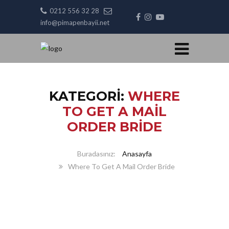
0212 556 32 28
info@pimapenbayii.net
KATEGORI:
WHERE
TO GET A MAIL
ORDER BRIDE
Anasayfa
Where To Get A Mail Order Bride