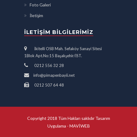
Foto Galeri
İletişim
İLETIŞIM BILGILERIMIZ
İkitelli OSB Mah. Sefaköy Sanayi Sitesi
1Blok Apt.No:15 Başakşehir/İST.
0212 556 32 28
info@pimapenbayii.net
0212 507 64 48
Copyright 2018 Tüm Hakları saklıdır Tasarım
Uygulama -
MAVİWEB