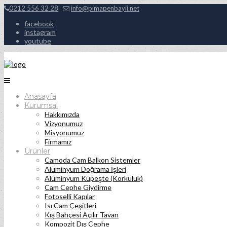
0212 556 32 28
info@pimapenbayii.net
facebook
instagram
youtube
Anasayfa
Kurumsal
Hakkımızda
Vizyonumuz
Misyonumuz
Firmamız
Ürünler
Camoda Cam Balkon Sistemler
Alüminyum Doğrama İşleri
Alüminyum Küpeşte (Korkuluk)
Cam Cephe Giydirme
Fotoselli Kapılar
Isı Cam Çeşitleri
Kış Bahçesi Açılır Tavan
Kompozit Dış Cephe