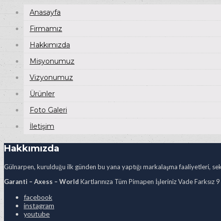
Anasayfa
Firmamız
Hakkımızda
Misyonumuz
Vizyonumuz
Ürünler
Foto Galeri
İletişim
Hakkımızda
Gülnarpen, kurulduğu ilk günden bu yana yaptığı markalaşma faaliyetleri, sekt
Garanti – Axess – World
Kartlarınıza Tüm Pimapen İşleriniz Vade Farksız 9
facebook
instagram
youtube