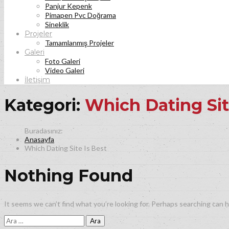
Panjur Kepenk
Pimapen Pvc Doğrama
Sineklik
Projeler
Tamamlanmış Projeler
Galeri
Foto Galeri
Video Galeri
İletişim
Kategori:
Which Dating Sit
Anasayfa
Which Dating Site Is Best
Nothing Found
It seems we can’t find what you’re looking for. Perhaps searching can h
Arama: