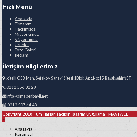
Hızlı Menü
Anasayfa
Firmamız
Hakkımızda
Misyonumuz
Vizyonumuz
Ürünler
Foto Galeri
İletişim
İletişim Bilgilerimiz
İkitelli OSB Mah. Sefaköy Sanayi Sitesi 1Blok Apt.No:15 Başakşehir/İST.
0212 556 32 28
info@pimapenbayii.net
0212 507 64 48
Copyright 2018 Tüm Hakları saklıdır Tasarım Uygulama -
MAVİWEB
Anasayfa
Kurumsal