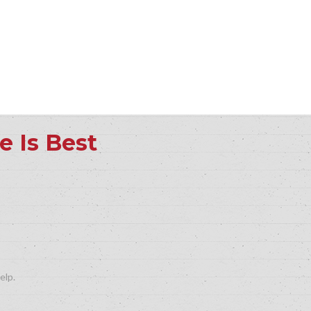
e Is Best
elp.