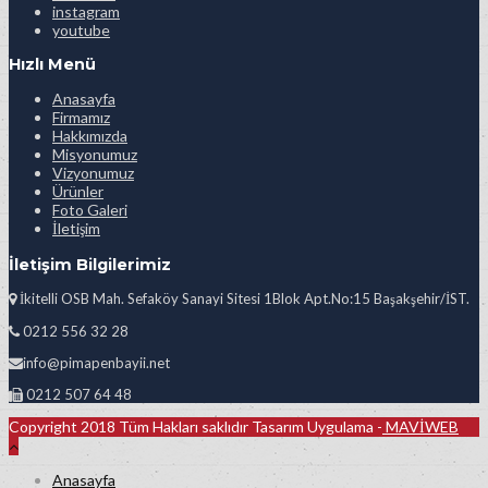
instagram
youtube
Hızlı Menü
Anasayfa
Firmamız
Hakkımızda
Misyonumuz
Vizyonumuz
Ürünler
Foto Galeri
İletişim
İletişim Bilgilerimiz
İkitelli OSB Mah. Sefaköy Sanayi Sitesi 1Blok Apt.No:15 Başakşehir/İST.
0212 556 32 28
info@pimapenbayii.net
0212 507 64 48
Copyright 2018 Tüm Hakları saklıdır Tasarım Uygulama -
MAVİWEB
Anasayfa