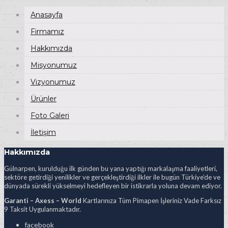
Anasayfa
Firmamız
Hakkımızda
Misyonumuz
Vizyonumuz
Ürünler
Foto Galeri
İletişim
Hakkımızda
Gülnarpen, kurulduğu ilk günden bu yana yaptığı markalaşma faaliyetleri,
sektöre getirdiği yenilikler ve gerçekleştirdiği ilkler ile bugün Türkiye’de ve
dünyada sürekli yükselmeyi hedefleyen bir istikrarla yoluna devam ediyor.
Garanti – Axess – World
Kartlarınıza Tüm Pimapen İşleriniz Vade Farksız
9 Taksit Uygulanmaktadır.
facebook