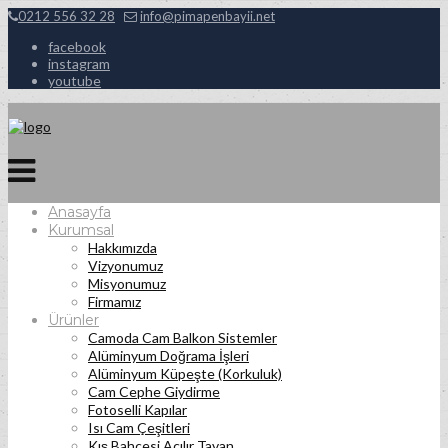
0212 556 32 28
info@pimapenbayii.net
facebook
instagram
youtube
Anasayfa
Kurumsal
Hakkımızda
Vizyonumuz
Misyonumuz
Firmamız
Ürünler
Camoda Cam Balkon Sistemler
Alüminyum Doğrama İşleri
Alüminyum Küpeşte (Korkuluk)
Cam Cephe Giydirme
Fotoselli Kapılar
Isı Cam Çeşitleri
Kış Bahçesi Açılır Tavan