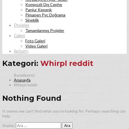
Kompozit Dış Cephe
Panjur Kepenk
Pimapen Pvc Doğrama
Sineklik
Projeler
Tamamlanmış Projeler
Galeri
Foto Galeri
Video Galeri
İletişim
Kategori:
Whirpl reddit
Anasayfa
Whirpl reddit
Nothing Found
It seems we can’t find what you’re looking for. Perhaps searching can
help.
Arama: