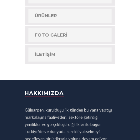
ÜRÜNLER
FOTO GALERI
İLETIŞIM
HAKKIMIZDA
Gülnarpen, kurulduğu ilk günden bu yana yaptığı
markalaşma faaliyetleri, sektöre getirdiği
yenilikler ve gerçekleştirdiği ilkler ile bugün
Türkiye’de ve dünyada sürekli yükselmeyi
hedefleyen bir istikrarla yoluna devam ediyor.