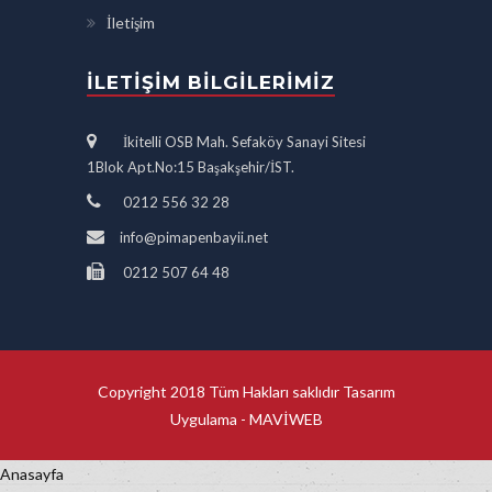
İletişim
İLETIŞIM BILGILERIMIZ
İkitelli OSB Mah. Sefaköy Sanayi Sitesi
1Blok Apt.No:15 Başakşehir/İST.
0212 556 32 28
info@pimapenbayii.net
0212 507 64 48
Copyright 2018 Tüm Hakları saklıdır Tasarım
Uygulama -
MAVİWEB
Anasayfa