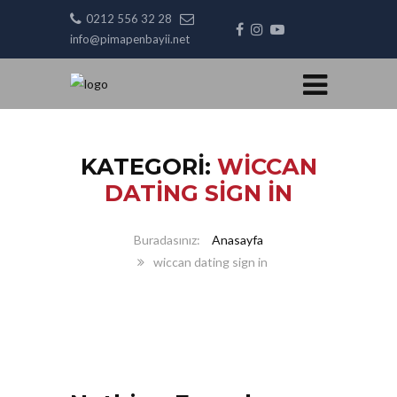
0212 556 32 28
info@pimapenbayii.net
KATEGORI:
WICCAN
DATING SIGN IN
Anasayfa
wiccan dating sign in