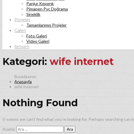
Panjur Kepenk
Pimapen Pvc Doğrama
Sineklik
Projeler
Tamamlanmış Projeler
Galeri
Foto Galeri
Video Galeri
İletişim
Kategori:
wife internet
Anasayfa
wife internet
Nothing Found
It seems we can’t find what you’re looking for. Perhaps searching can h
Arama: