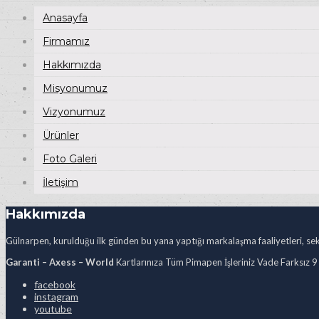
Anasayfa
Firmamız
Hakkımızda
Misyonumuz
Vizyonumuz
Ürünler
Foto Galeri
İletişim
Hakkımızda
Gülnarpen, kurulduğu ilk günden bu yana yaptığı markalaşma faaliyetleri, sekt
Garanti – Axess – World
Kartlarınıza Tüm Pimapen İşleriniz Vade Farksız 9
facebook
instagram
youtube