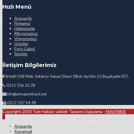
Hızlı Menü
Anasayfa
Firmamız
Hakkımızda
Misyonumuz
Vizyonumuz
Ürünler
Foto Galeri
İletişim
İletişim Bilgilerimiz
İkitelli OSB Mah. Sefaköy Sanayi Sitesi 1Blok Apt.No:15 Başakşehir/İST.
0212 556 32 28
info@pimapenbayii.net
0212 507 64 48
Copyright 2018 Tüm Hakları saklıdır Tasarım Uygulama -
MAVİWEB
Anasayfa
Kurumsal