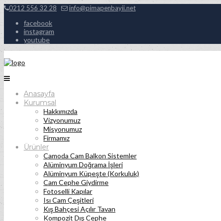
0212 556 32 28
info@pimapenbayii.net
facebook
instagram
youtube
Anasayfa
Kurumsal
Hakkımızda
Vizyonumuz
Misyonumuz
Firmamız
Ürünler
Camoda Cam Balkon Sistemler
Alüminyum Doğrama İşleri
Alüminyum Küpeşte (Korkuluk)
Cam Cephe Giydirme
Fotoselli Kapılar
Isı Cam Çeşitleri
Kış Bahçesi Açılır Tavan
Kompozit Dış Cephe