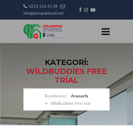
0212 556 32 28
info@pimapenbayii.net
KATEGORI:
WILDBUDDIES FREE
TRIAL
Anasayfa
WildBuddies free trial