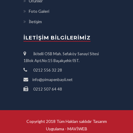
Ürünler
Foto Galeri
İletişim
İLETIŞIM BILGILERIMIZ
İkitelli OSB Mah. Sefaköy Sanayi Sitesi
1Blok Apt.No:15 Başakşehir/İST.
0212 556 32 28
info@pimapenbayii.net
0212 507 64 48
Copyright 2018 Tüm Hakları saklıdır Tasarım
Uygulama -
MAVİWEB