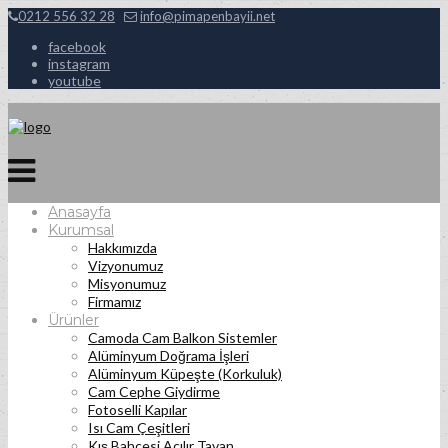
0212 556 32 28
info@pimapenbayii.net
facebook
instagram
youtube
Anasayfa
Kurumsal
Hakkımızda
Vizyonumuz
Misyonumuz
Firmamız
Ürünler
Camoda Cam Balkon Sistemler
Alüminyum Doğrama İşleri
Alüminyum Küpeşte (Korkuluk)
Cam Cephe Giydirme
Fotoselli Kapılar
Isı Cam Çeşitleri
Kış Bahçesi Açılır Tavan