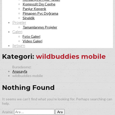
Kompozit Dış Cephe
Panjur Kepenk
Pimapen Pvc Doğrama
Sineklik
Projeler
Tamamlanmış Projeler
Galeri
Foto Galeri
Video Galeri
İletişim
Kategori:
wildbuddies mobile
Anasayfa
wildbuddies mobile
Nothing Found
It seems we can’t find what you’re looking for. Perhaps searching can
help.
Arama: