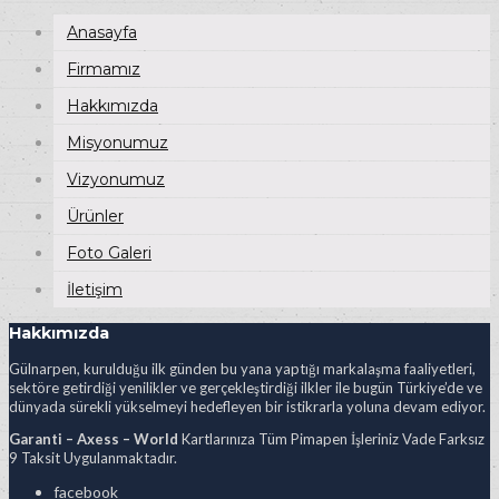
Anasayfa
Firmamız
Hakkımızda
Misyonumuz
Vizyonumuz
Ürünler
Foto Galeri
İletişim
Hakkımızda
Gülnarpen, kurulduğu ilk günden bu yana yaptığı markalaşma faaliyetleri,
sektöre getirdiği yenilikler ve gerçekleştirdiği ilkler ile bugün Türkiye’de ve
dünyada sürekli yükselmeyi hedefleyen bir istikrarla yoluna devam ediyor.
Garanti – Axess – World
Kartlarınıza Tüm Pimapen İşleriniz Vade Farksız
9 Taksit Uygulanmaktadır.
facebook