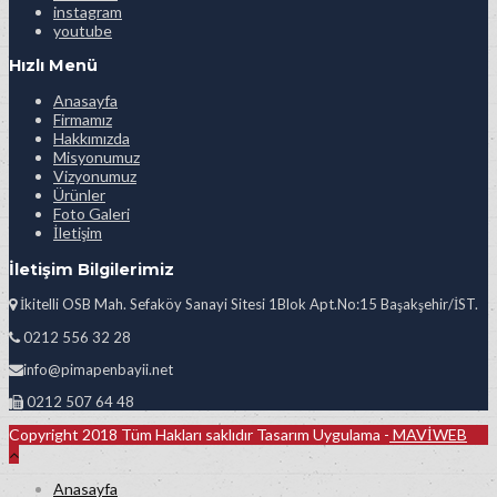
instagram
youtube
Hızlı Menü
Anasayfa
Firmamız
Hakkımızda
Misyonumuz
Vizyonumuz
Ürünler
Foto Galeri
İletişim
İletişim Bilgilerimiz
İkitelli OSB Mah. Sefaköy Sanayi Sitesi 1Blok Apt.No:15 Başakşehir/İST.
0212 556 32 28
info@pimapenbayii.net
0212 507 64 48
Copyright 2018 Tüm Hakları saklıdır Tasarım Uygulama -
MAVİWEB
Anasayfa