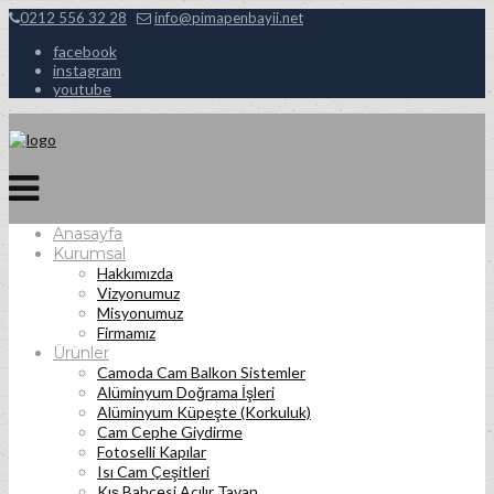
0212 556 32 28
info@pimapenbayii.net
facebook
instagram
youtube
Anasayfa
Kurumsal
Hakkımızda
Vizyonumuz
Misyonumuz
Firmamız
Ürünler
Camoda Cam Balkon Sistemler
Alüminyum Doğrama İşleri
Alüminyum Küpeşte (Korkuluk)
Cam Cephe Giydirme
Fotoselli Kapılar
Isı Cam Çeşitleri
Kış Bahçesi Açılır Tavan