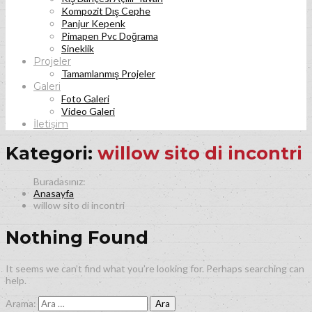
Kompozit Dış Cephe
Panjur Kepenk
Pimapen Pvc Doğrama
Sineklik
Projeler
Tamamlanmış Projeler
Galeri
Foto Galeri
Video Galeri
İletişim
Kategori:
willow sito di incontri
Anasayfa
willow sito di incontri
Nothing Found
It seems we can’t find what you’re looking for. Perhaps searching can
help.
Arama: