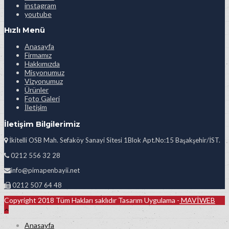
instagram
youtube
Hızlı Menü
Anasayfa
Firmamız
Hakkımızda
Misyonumuz
Vizyonumuz
Ürünler
Foto Galeri
İletişim
İletişim Bilgilerimiz
İkitelli OSB Mah. Sefaköy Sanayi Sitesi 1Blok Apt.No:15 Başakşehir/İST.
0212 556 32 28
info@pimapenbayii.net
0212 507 64 48
Copyright 2018 Tüm Hakları saklıdır Tasarım Uygulama -
MAVİWEB
Anasayfa