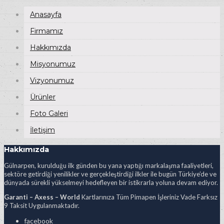
Anasayfa
Firmamız
Hakkımızda
Misyonumuz
Vizyonumuz
Ürünler
Foto Galeri
İletişim
Hakkımızda
Gülnarpen, kurulduğu ilk günden bu yana yaptığı markalaşma faaliyetleri,
sektöre getirdiği yenilikler ve gerçekleştirdiği ilkler ile bugün Türkiye’de ve
dünyada sürekli yükselmeyi hedefleyen bir istikrarla yoluna devam ediyor.
Garanti – Axess – World
Kartlarınıza Tüm Pimapen İşleriniz Vade Farksız
9 Taksit Uygulanmaktadır.
facebook