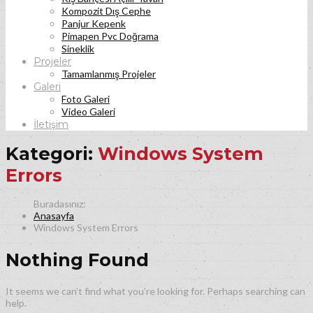
Kompozit Dış Cephe
Panjur Kepenk
Pimapen Pvc Doğrama
Sineklik
Projeler
Tamamlanmış Projeler
Galeri
Foto Galeri
Video Galeri
İletişim
Kategori:
Windows System
Errors
Anasayfa
Windows System Errors
Nothing Found
It seems we can’t find what you’re looking for. Perhaps searching can
help.