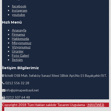
facebook
instagram
youtube
Hızlı Menü
Anasayfa
Firmamız
Hakkımızda
Misyonumuz
Vizyonumuz
Ürünler
Foto Galeri
İletişim
İletişim Bilgilerimiz
İkitelli OSB Mah. Sefaköy Sanayi Sitesi 1Blok Apt.No:15 Başakşehir/İST.
0212 556 32 28
info@pimapenbayii.net
0212 507 64 48
Copyright 2018 Tüm Hakları saklıdır Tasarım Uygulama -
MAVİWEB