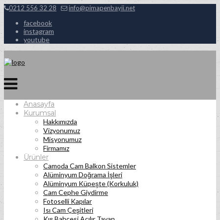
0212 556 32 28
info@pimapenbayii.net
facebook
instagram
youtube
Anasayfa
Kurumsal
Hakkımızda
Vizyonumuz
Misyonumuz
Firmamız
Ürünler
Camoda Cam Balkon Sistemler
Alüminyum Doğrama İşleri
Alüminyum Küpeşte (Korkuluk)
Cam Cephe Giydirme
Fotoselli Kapılar
Isı Cam Çeşitleri
Kış Bahçesi Açılır Tavan