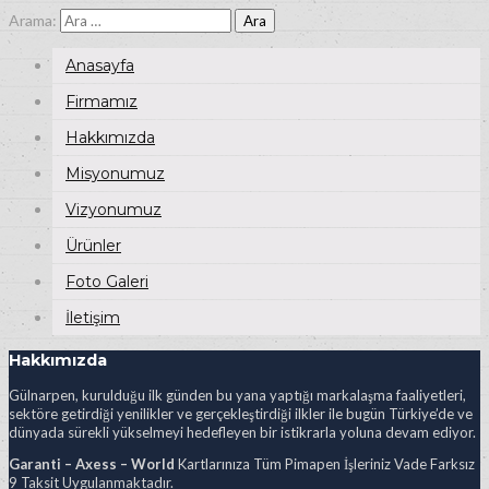
Arama:
Anasayfa
Firmamız
Hakkımızda
Misyonumuz
Vizyonumuz
Ürünler
Foto Galeri
İletişim
Hakkımızda
Gülnarpen, kurulduğu ilk günden bu yana yaptığı markalaşma faaliyetleri,
sektöre getirdiği yenilikler ve gerçekleştirdiği ilkler ile bugün Türkiye’de ve
dünyada sürekli yükselmeyi hedefleyen bir istikrarla yoluna devam ediyor.
Garanti – Axess – World
Kartlarınıza Tüm Pimapen İşleriniz Vade Farksız
9 Taksit Uygulanmaktadır.