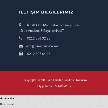
İLETIŞIM BILGILERIMIZ
İkitelli OSB Mah. Sefaköy Sanayi Sitesi
1Blok Apt.No:15 Başakşehir/İST.
0212 556 32 28
info@pimapenbayii.net
0212 507 64 48
Copyright 2018 Tüm Hakları saklıdır Tasarım
Uygulama -
MAVİWEB
Anasayfa
Kurumsal