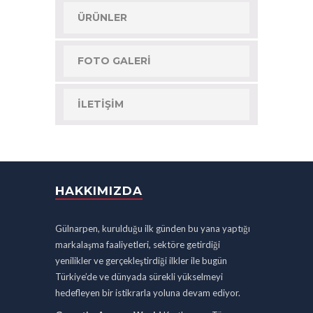
ÜRÜNLER
FOTO GALERI
İLETIŞIM
HAKKIMIZDA
Gülnarpen, kurulduğu ilk günden bu yana yaptığı
markalaşma faaliyetleri, sektöre getirdiği
yenilikler ve gerçekleştirdiği ilkler ile bugün
Türkiye’de ve dünyada sürekli yükselmeyi
hedefleyen bir istikrarla yoluna devam ediyor.