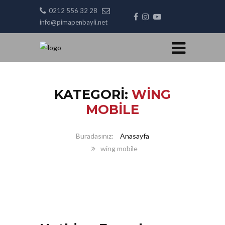
0212 556 32 28
info@pimapenbayii.net
KATEGORI:
WING
MOBILE
Anasayfa
wing mobile