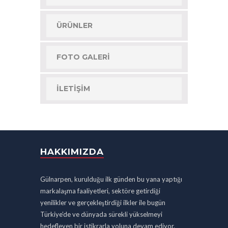
ÜRÜNLER
FOTO GALERI
İLETIŞIM
HAKKIMIZDA
Gülnarpen, kurulduğu ilk günden bu yana yaptığı
markalaşma faaliyetleri, sektöre getirdiği
yenilikler ve gerçekleştirdiği ilkler ile bugün
Türkiye’de ve dünyada sürekli yükselmeyi
hedefleyen bir istikrarla yoluna devam ediyor.