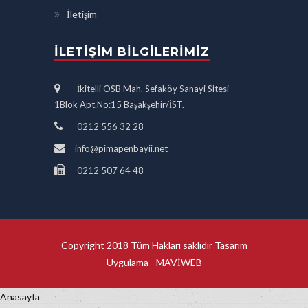
İletişim
İLETIŞIM BILGILERIMIZ
İkitelli OSB Mah. Sefaköy Sanayi Sitesi
1Blok Apt.No:15 Başakşehir/İST.
0212 556 32 28
info@pimapenbayii.net
0212 507 64 48
Copyright 2018 Tüm Hakları saklıdır Tasarım
Uygulama -
MAVİWEB
Anasayfa