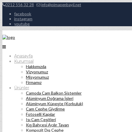
0212 556 32 28
info@pimapenbayii.net
facebook
instagram
youtube
Anasayfa
Kurumsal
Hakkımızda
Vizyonumuz
Misyonumuz
Firmamız
Ürünler
Camoda Cam Balkon Sistemler
Alüminyum Doğrama İşleri
Alüminyum Küpeşte (Korkuluk)
Cam Cephe Giydirme
Fotoselli Kapılar
Isı Cam Çeşitleri
Kış Bahçesi Açılır Tavan
Kompozit Dış Cephe