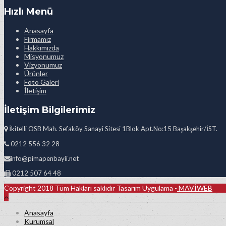
Hızlı Menü
Anasayfa
Firmamız
Hakkımızda
Misyonumuz
Vizyonumuz
Ürünler
Foto Galeri
İletişim
İletişim Bilgilerimiz
İkitelli OSB Mah. Sefaköy Sanayi Sitesi 1Blok Apt.No:15 Başakşehir/İST.
0212 556 32 28
info@pimapenbayii.net
0212 507 64 48
Copyright 2018 Tüm Hakları saklıdır Tasarım Uygulama -
MAVİWEB
Anasayfa
Kurumsal