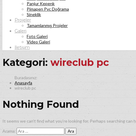
Panjur Kepenk
Pimapen Pvc Doğrama
Sineklik
Projeler
Tamamlanmış Projeler
Galeri
Foto Galeri
Video Galeri
İletişim
Kategori:
wireclub pc
Anasayfa
wireclub pc
Nothing Found
It seems we can’t find what you’re looking for. Perhaps searching can h
Arama: