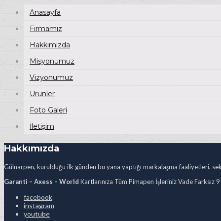
Anasayfa
Firmamız
Hakkımızda
Misyonumuz
Vizyonumuz
Ürünler
Foto Galeri
İletişim
Hakkımızda
Gülnarpen, kurulduğu ilk günden bu yana yaptığı markalaşma faaliyetleri, sekt
Garanti – Axess – World
Kartlarınıza Tüm Pimapen İşleriniz Vade Farksız 9
facebook
instagram
youtube