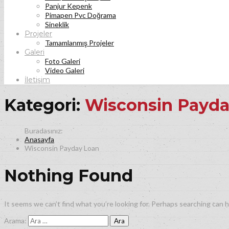
Panjur Kepenk
Pimapen Pvc Doğrama
Sineklik
Projeler
Tamamlanmış Projeler
Galeri
Foto Galeri
Video Galeri
İletişim
Kategori:
Wisconsin Payda
Anasayfa
Wisconsin Payday Loan
Nothing Found
It seems we can’t find what you’re looking for. Perhaps searching can h
Arama: