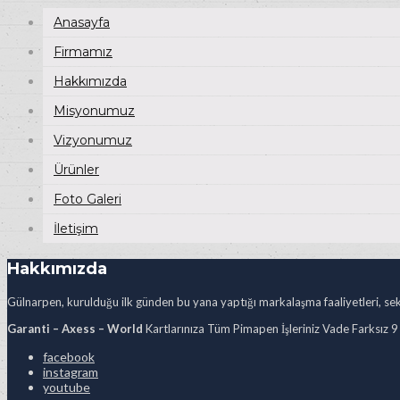
Anasayfa
Firmamız
Hakkımızda
Misyonumuz
Vizyonumuz
Ürünler
Foto Galeri
İletişim
Hakkımızda
Gülnarpen, kurulduğu ilk günden bu yana yaptığı markalaşma faaliyetleri, sekt
Garanti – Axess – World
Kartlarınıza Tüm Pimapen İşleriniz Vade Farksız 9
facebook
instagram
youtube