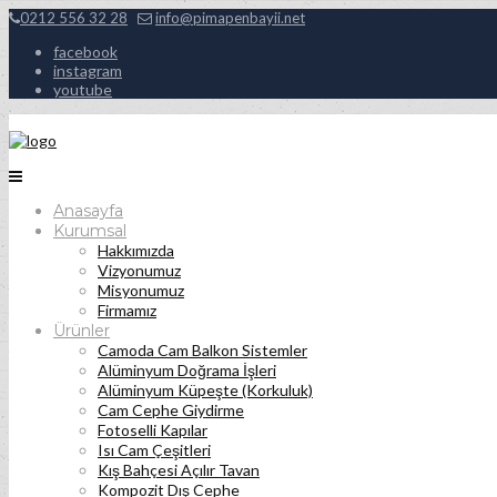
0212 556 32 28
info@pimapenbayii.net
facebook
instagram
youtube
Anasayfa
Kurumsal
Hakkımızda
Vizyonumuz
Misyonumuz
Firmamız
Ürünler
Camoda Cam Balkon Sistemler
Alüminyum Doğrama İşleri
Alüminyum Küpeşte (Korkuluk)
Cam Cephe Giydirme
Fotoselli Kapılar
Isı Cam Çeşitleri
Kış Bahçesi Açılır Tavan
Kompozit Dış Cephe