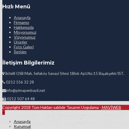
Hızlı Menü
Anasayfa
Firmamız
Hakkımızda
Misyonumuz
Vizyonumuz
Ürünler
Foto Galeri
İletişim
İletişim Bilgilerimiz
İkitelli OSB Mah. Sefaköy Sanayi Sitesi 1Blok Apt.No:15 Başakşehir/İST.
0212 556 32 28
info@pimapenbayii.net
0212 507 64 48
Copyright 2018 Tüm Hakları saklıdır Tasarım Uygulama -
MAVİWEB
Anasayfa
Kurumsal