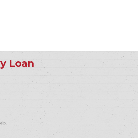
y Loan
elp.