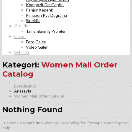
Kompozit Dış Cephe
Panjur Kepenk
Pimapen Pvc Doğrama
Sineklik
Projeler
Tamamlanmış Projeler
Galeri
Foto Galeri
Video Galeri
İletişim
Kategori:
Women Mail Order
Catalog
Anasayfa
Women Mail Order Catalog
Nothing Found
It seems we can’t find what you’re looking for. Perhaps searching can
help.