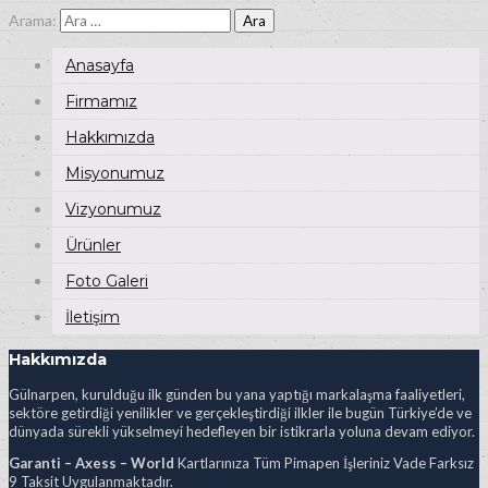
Arama:
Anasayfa
Firmamız
Hakkımızda
Misyonumuz
Vizyonumuz
Ürünler
Foto Galeri
İletişim
Hakkımızda
Gülnarpen, kurulduğu ilk günden bu yana yaptığı markalaşma faaliyetleri,
sektöre getirdiği yenilikler ve gerçekleştirdiği ilkler ile bugün Türkiye’de ve
dünyada sürekli yükselmeyi hedefleyen bir istikrarla yoluna devam ediyor.
Garanti – Axess – World
Kartlarınıza Tüm Pimapen İşleriniz Vade Farksız
9 Taksit Uygulanmaktadır.