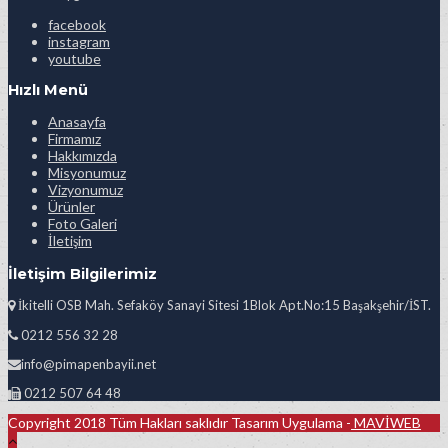
facebook
instagram
youtube
Hızlı Menü
Anasayfa
Firmamız
Hakkımızda
Misyonumuz
Vizyonumuz
Ürünler
Foto Galeri
İletişim
İletişim Bilgilerimiz
İkitelli OSB Mah. Sefaköy Sanayi Sitesi 1Blok Apt.No:15 Başakşehir/İST.
0212 556 32 28
info@pimapenbayii.net
0212 507 64 48
Copyright 2018 Tüm Hakları saklıdır Tasarım Uygulama -
MAVİWEB