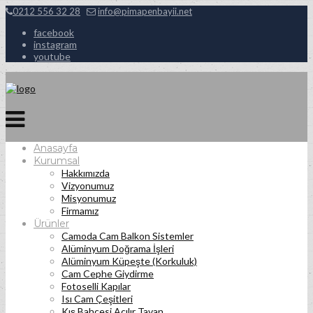
0212 556 32 28
info@pimapenbayii.net
facebook
instagram
youtube
Anasayfa
Kurumsal
Hakkımızda
Vizyonumuz
Misyonumuz
Firmamız
Ürünler
Camoda Cam Balkon Sistemler
Alüminyum Doğrama İşleri
Alüminyum Küpeşte (Korkuluk)
Cam Cephe Giydirme
Fotoselli Kapılar
Isı Cam Çeşitleri
Kış Bahçesi Açılır Tavan