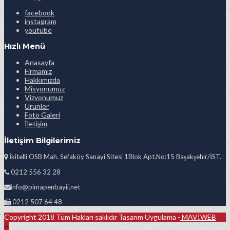
facebook
instagram
youtube
Hızlı Menü
Anasayfa
Firmamız
Hakkımızda
Misyonumuz
Vizyonumuz
Ürünler
Foto Galeri
İletişim
İletişim Bilgilerimiz
İkitelli OSB Mah. Sefaköy Sanayi Sitesi 1Blok Apt.No:15 Başakşehir/İST.
0212 556 32 28
info@pimapenbayii.net
0212 507 64 48
Copyright 2018 Tüm Hakları saklıdır Tasarım Uygulama -
MAVİWEB