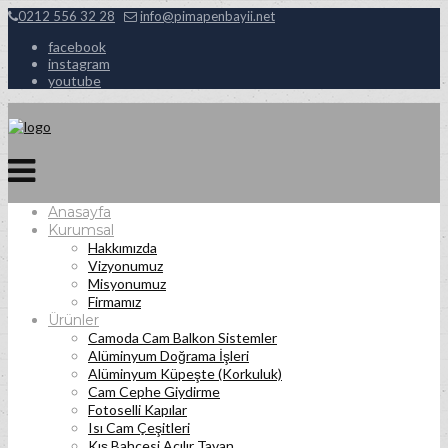
0212 556 32 28
info@pimapenbayii.net
facebook
instagram
youtube
Anasayfa
Kurumsal
Hakkımızda
Vizyonumuz
Misyonumuz
Firmamız
Ürünler
Camoda Cam Balkon Sistemler
Alüminyum Doğrama İşleri
Alüminyum Küpeşte (Korkuluk)
Cam Cephe Giydirme
Fotoselli Kapılar
Isı Cam Çeşitleri
Kış Bahçesi Açılır Tavan