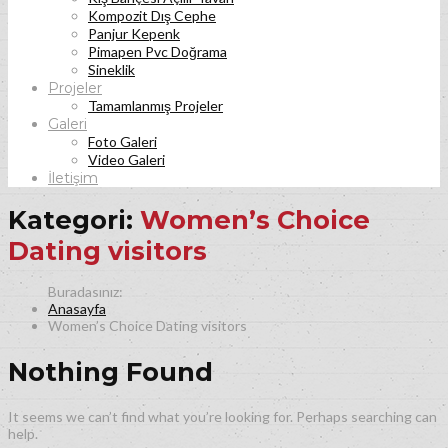
Kompozit Dış Cephe
Panjur Kepenk
Pimapen Pvc Doğrama
Sineklik
Projeler
Tamamlanmış Projeler
Galeri
Foto Galeri
Video Galeri
İletişim
Kategori:
Women’s Choice
Dating visitors
Anasayfa
Women’s Choice Dating visitors
Nothing Found
It seems we can’t find what you’re looking for. Perhaps searching can
help.