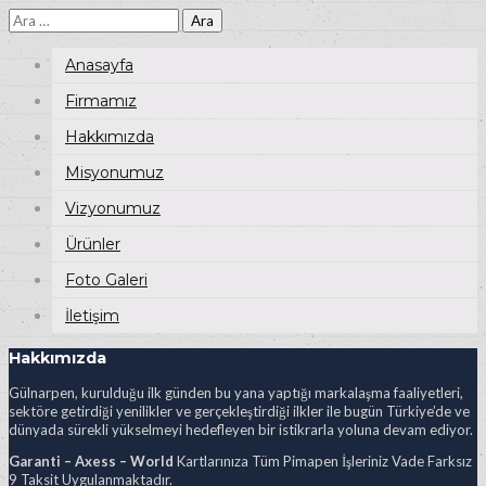
Arama:
Anasayfa
Firmamız
Hakkımızda
Misyonumuz
Vizyonumuz
Ürünler
Foto Galeri
İletişim
Hakkımızda
Gülnarpen, kurulduğu ilk günden bu yana yaptığı markalaşma faaliyetleri,
sektöre getirdiği yenilikler ve gerçekleştirdiği ilkler ile bugün Türkiye’de ve
dünyada sürekli yükselmeyi hedefleyen bir istikrarla yoluna devam ediyor.
Garanti – Axess – World
Kartlarınıza Tüm Pimapen İşleriniz Vade Farksız
9 Taksit Uygulanmaktadır.