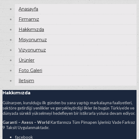
Anasayfa
Firmamız
Hakkımızda
Misyonumuz
Vizyonumuz
Ürünler
Foto Galeri
İletişim
Hakkımızda
Gülnarpen, kurulduğu ilk günden bu yana yaptığı markalaşma faaliyetleri,
sektöre getirdiği yenilikler ve gerçekleştirdiği ilkler ile bugün Türkiye’de ve
dünyada sürekli yükselmeyi hedefleyen bir istikrarla yoluna devam ediyor.
Garanti – Axess – World
Kartlarınıza Tüm Pimapen İşleriniz Vade Farksız
9 Taksit Uygulanmaktadır.
facebook