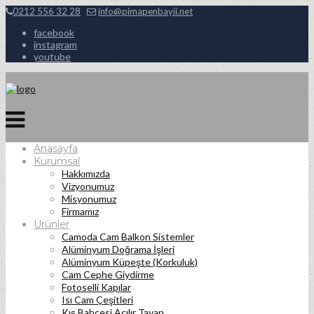
0212 556 32 28
info@pimapenbayii.net
facebook
instagram
youtube
Anasayfa
Kurumsal
Hakkımızda
Vizyonumuz
Misyonumuz
Firmamız
Ürünler
Camoda Cam Balkon Sistemler
Alüminyum Doğrama İşleri
Alüminyum Küpeşte (Korkuluk)
Cam Cephe Giydirme
Fotoselli Kapılar
Isı Cam Çeşitleri
Kış Bahçesi Açılır Tavan