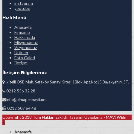
instagram
youtube
Hızlı Menü
Anasayfa
Firmamız
Hakkımızda
Misyonumuz
Vizyonumuz
Ürünler
Foto Galeri
İletişim
İletişim Bilgilerimiz
İkitelli OSB Mah. Sefaköy Sanayi Sitesi 1Blok Apt.No:15 Başakşehir/İST.
0212 556 32 28
info@pimapenbayii.net
0212 507 64 48
Copyright 2018 Tüm Hakları saklıdır Tasarım Uygulama -
MAVİWEB
Anasayfa