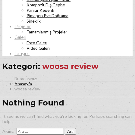
Kompozit Dış Cephe
Panjur Kepenk
Pimapen Pvc Doğrama
Sineklik
Projeler
Tamamlanmış Projeler
Galeri
Foto Galeri
Video Galeri
İletişim
Kategori:
woosa review
Anasayfa
woosa review
Nothing Found
It seems we can’t find what you’re looking for. Perhaps searching can
help.
Arama: