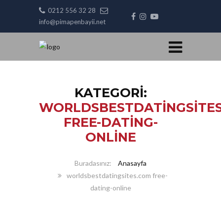
0212 556 32 28
info@pimapenbayii.net
KATEGORI:
WORLDSBESTDATINGSITE
FREE-DATING-
ONLINE
Anasayfa
worldsbestdatingsites.com free-
dating-online