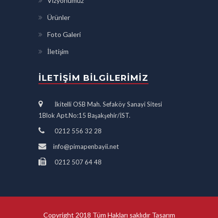
Vizyonumuz
Ürünler
Foto Galeri
İletişim
İLETIŞIM BILGILERIMIZ
İkitelli OSB Mah. Sefaköy Sanayi Sitesi
1Blok Apt.No:15 Başakşehir/İST.
0212 556 32 28
info@pimapenbayii.net
0212 507 64 48
Copyright 2018 Tüm Hakları saklıdır Tasarım