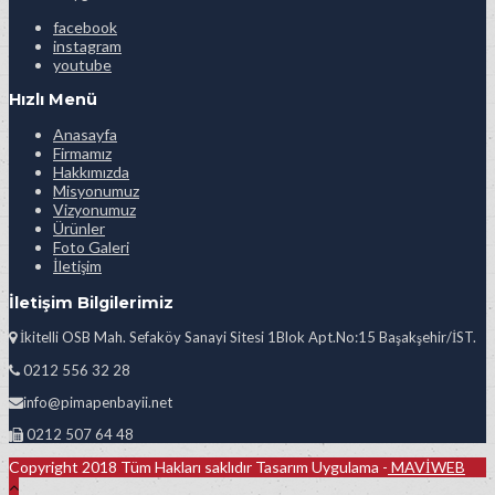
facebook
instagram
youtube
Hızlı Menü
Anasayfa
Firmamız
Hakkımızda
Misyonumuz
Vizyonumuz
Ürünler
Foto Galeri
İletişim
İletişim Bilgilerimiz
İkitelli OSB Mah. Sefaköy Sanayi Sitesi 1Blok Apt.No:15 Başakşehir/İST.
0212 556 32 28
info@pimapenbayii.net
0212 507 64 48
Copyright 2018 Tüm Hakları saklıdır Tasarım Uygulama -
MAVİWEB