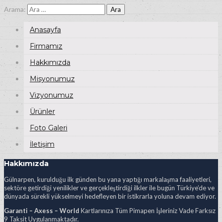
Arama:
Anasayfa
Firmamız
Hakkımızda
Misyonumuz
Vizyonumuz
Ürünler
Foto Galeri
İletişim
Hakkımızda
Gülnarpen, kurulduğu ilk günden bu yana yaptığı markalaşma faaliyetleri,
sektöre getirdiği yenilikler ve gerçekleştirdiği ilkler ile bugün Türkiye’de ve
dünyada sürekli yükselmeyi hedefleyen bir istikrarla yoluna devam ediyor.
Garanti – Axess – World
Kartlarınıza Tüm Pimapen İşleriniz Vade Farksız
9 Taksit Uygulanmaktadır.