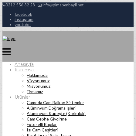
0212 556 32 28
info@pimapenbayii.net
facebook
instagram
youtube
Anasayfa
Kurumsal
Hakkımızda
Vizyonumuz
Misyonumuz
Firmamız
Ürünler
Camoda Cam Balkon Sistemler
Alüminyum Doğrama İşleri
Alüminyum Küpeşte (Korkuluk)
Cam Cephe Giydirme
Fotoselli Kapılar
Isı Cam Çeşitleri
Kış Bahçesi Açılır Tavan