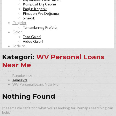
Kompozit Dış Cephe
Panjur Kepenk
Pimapen Pvc Doğrama
Sineklik
Projeler
Tamamlanmış Projeler
Galeri
Foto Galeri
Video Galeri
İletişim
Kategori:
WV Personal Loans
Near Me
Anasayfa
WV Personal Loans Near Me
Nothing Found
It seems we can’t find what you’re looking for. Perhaps searching can
help.