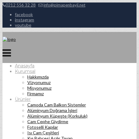
0212 556 32 28
info@pimapenbayii.net
facebook
instagram
youtube
Anasayfa
Kurumsal
Hakkımızda
Vizyonumuz
Misyonumuz
Firmamız
Ürünler
Camoda Cam Balkon Sistemler
Alüminyum Doğrama İşleri
Alüminyum Küpeşte (Korkuluk)
Cam Cephe Giydirme
Fotoselli Kapılar
Isı Cam Çeşitleri
Kış Bahçesi Açılır Tavan