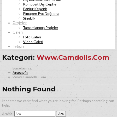
Kompozit Dış Cephe
Panjur Kepenk
Pimapen Pvc Doğrama
Sineklik
Projeler
Tamamlanmış Projeler
Galeri
Foto Galeri
Video Galeri
İletişim
Kategori:
Www.Camdolls.Com
Anasayfa
Www.Camdolls.Com
Nothing Found
It seems we can’t find what you’re looking for. Perhaps searching can
help.
Arama: