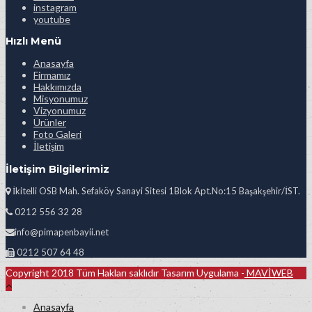
instagram
youtube
Hızlı Menü
Anasayfa
Firmamız
Hakkımızda
Misyonumuz
Vizyonumuz
Ürünler
Foto Galeri
İletişim
İletişim Bilgilerimiz
İkitelli OSB Mah. Sefaköy Sanayi Sitesi 1Blok Apt.No:15 Başakşehir/İST.
0212 556 32 28
info@pimapenbayii.net
0212 507 64 48
Copyright 2018 Tüm Hakları saklıdır Tasarım Uygulama -
MAVİWEB
Anasayfa