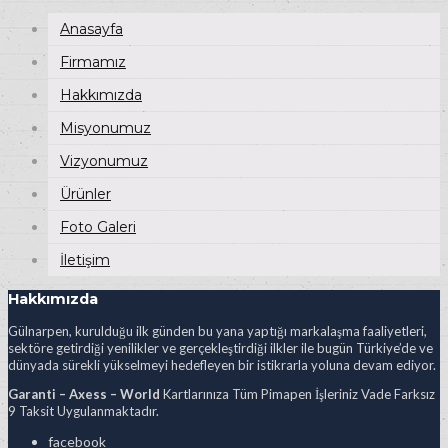
Anasayfa
Firmamız
Hakkımızda
Misyonumuz
Vizyonumuz
Ürünler
Foto Galeri
İletişim
Hakkımızda
Gülnarpen, kurulduğu ilk günden bu yana yaptığı markalaşma faaliyetleri,
sektöre getirdiği yenilikler ve gerçekleştirdiği ilkler ile bugün Türkiye’de ve
dünyada sürekli yükselmeyi hedefleyen bir istikrarla yoluna devam ediyor.
Garanti – Axess – World
Kartlarınıza Tüm Pimapen İşleriniz Vade Farksız
9 Taksit Uygulanmaktadır.
facebook