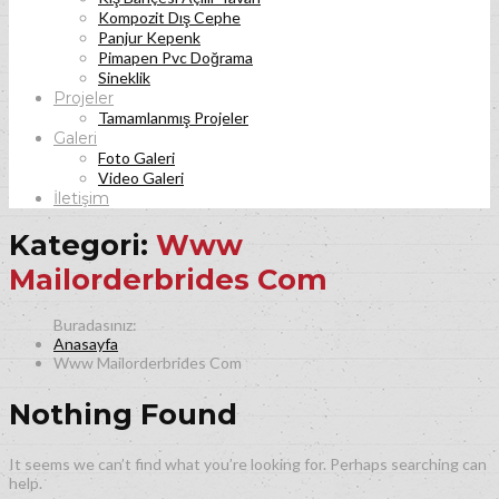
Kompozit Dış Cephe
Panjur Kepenk
Pimapen Pvc Doğrama
Sineklik
Projeler
Tamamlanmış Projeler
Galeri
Foto Galeri
Video Galeri
İletişim
Kategori:
Www
Mailorderbrides Com
Anasayfa
Www Mailorderbrides Com
Nothing Found
It seems we can’t find what you’re looking for. Perhaps searching can
help.