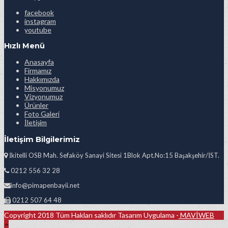
facebook
instagram
youtube
Hızlı Menü
Anasayfa
Firmamız
Hakkımızda
Misyonumuz
Vizyonumuz
Ürünler
Foto Galeri
İletişim
İletişim Bilgilerimiz
İkitelli OSB Mah. Sefaköy Sanayi Sitesi 1Blok Apt.No:15 Başakşehir/İST.
0212 556 32 28
info@pimapenbayii.net
0212 507 64 48
Copyright 2018 Tüm Hakları saklıdır Tasarım Uygulama -
MAVİWEB