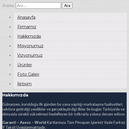
Arama:
Anasayfa
Firmamız
Hakkımızda
Misyonumuz
Vizyonumuz
Ürünler
Foto Galeri
İletişim
Hakkımızda
Gülnarpen, kurulduğu ilk günden bu yana yaptığı markalaşma faaliyetleri,
sektöre getirdiği yenilikler ve gerçekleştirdiği ilkler ile bugün Türkiye’de ve
dünyada sürekli yükselmeyi hedefleyen bir istikrarla yoluna devam ediyor.
Garanti – Axess – World
Kartlarınıza Tüm Pimapen İşleriniz Vade Farksız
9 Taksit Uygulanmaktadır.