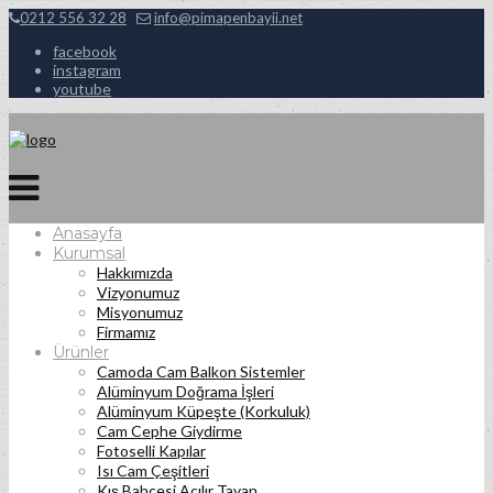
0212 556 32 28
info@pimapenbayii.net
facebook
instagram
youtube
Anasayfa
Kurumsal
Hakkımızda
Vizyonumuz
Misyonumuz
Firmamız
Ürünler
Camoda Cam Balkon Sistemler
Alüminyum Doğrama İşleri
Alüminyum Küpeşte (Korkuluk)
Cam Cephe Giydirme
Fotoselli Kapılar
Isı Cam Çeşitleri
Kış Bahçesi Açılır Tavan