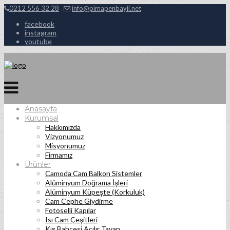
0212 556 32 28
info@pimapenbayii.net
facebook
instagram
youtube
Anasayfa
Kurumsal
Hakkımızda
Vizyonumuz
Misyonumuz
Firmamız
Ürünler
Camoda Cam Balkon Sistemler
Alüminyum Doğrama İşleri
Alüminyum Küpeşte (Korkuluk)
Cam Cephe Giydirme
Fotoselli Kapılar
Isı Cam Çeşitleri
Kış Bahçesi Açılır Tavan