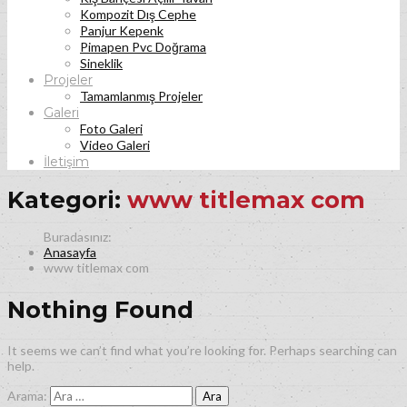
Kompozit Dış Cephe
Panjur Kepenk
Pimapen Pvc Doğrama
Sineklik
Projeler
Tamamlanmış Projeler
Galeri
Foto Galeri
Video Galeri
İletişim
Kategori:
www titlemax com
Anasayfa
www titlemax com
Nothing Found
It seems we can’t find what you’re looking for. Perhaps searching can
help.
Arama: