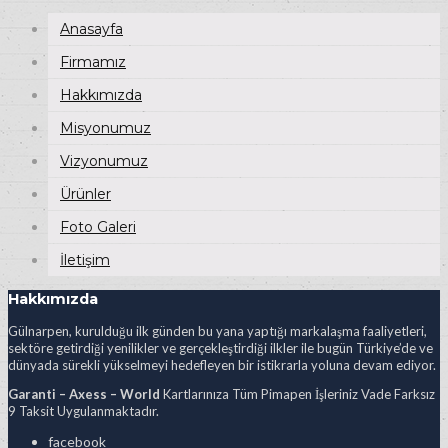
Anasayfa
Firmamız
Hakkımızda
Misyonumuz
Vizyonumuz
Ürünler
Foto Galeri
İletişim
Hakkımızda
Gülnarpen, kurulduğu ilk günden bu yana yaptığı markalaşma faaliyetleri,
sektöre getirdiği yenilikler ve gerçekleştirdiği ilkler ile bugün Türkiye’de ve
dünyada sürekli yükselmeyi hedefleyen bir istikrarla yoluna devam ediyor.
Garanti – Axess – World
Kartlarınıza Tüm Pimapen İşleriniz Vade Farksız
9 Taksit Uygulanmaktadır.
facebook