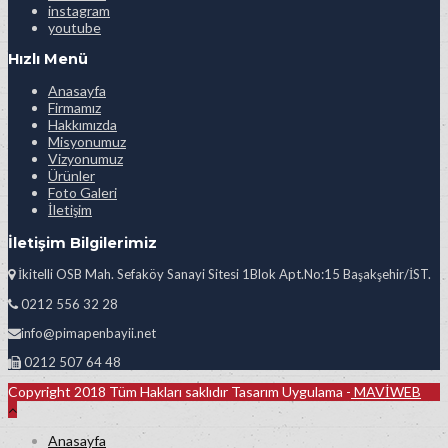
instagram
youtube
Hızlı Menü
Anasayfa
Firmamız
Hakkımızda
Misyonumuz
Vizyonumuz
Ürünler
Foto Galeri
İletişim
İletişim Bilgilerimiz
İkitelli OSB Mah. Sefaköy Sanayi Sitesi 1Blok Apt.No:15 Başakşehir/İST.
0212 556 32 28
info@pimapenbayii.net
0212 507 64 48
Copyright 2018 Tüm Hakları saklıdır Tasarım Uygulama -
MAVİWEB
Anasayfa