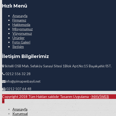
Hızlı Menü
Anasayfa
Firmamız
Hakkımızda
Misyonumuz
Vizyonumuz
Ürünler
Foto Galeri
İletişim
İletişim Bilgilerimiz
İkitelli OSB Mah. Sefaköy Sanayi Sitesi 1Blok Apt.No:15 Başakşehir/İST.
0212 556 32 28
info@pimapenbayii.net
0212 507 64 48
Copyright 2018 Tüm Hakları saklıdır Tasarım Uygulama -
MAVİWEB
Anasayfa
Kurumsal