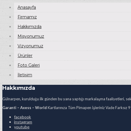
Anasayfa
Firmamız
Hakkımızda
Misyonumuz
Vizyonumuz
Ürünler
Foto Galeri
İletişim
Hakkımızda
Gülnarpen, kurulduğu ilk günden bu yana yaptığı markalaşma faaliyetleri, sekt
Garanti – Axess – World
Kartlarınıza Tüm Pimapen İşleriniz Vade Farksız 9
facebook
instagram
youtube