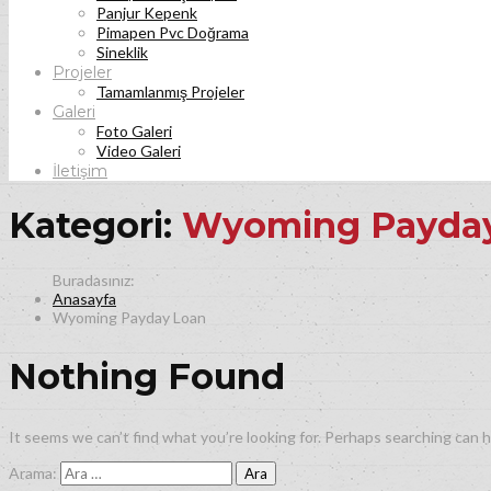
Panjur Kepenk
Pimapen Pvc Doğrama
Sineklik
Projeler
Tamamlanmış Projeler
Galeri
Foto Galeri
Video Galeri
İletişim
Kategori:
Wyoming Payda
Anasayfa
Wyoming Payday Loan
Nothing Found
It seems we can’t find what you’re looking for. Perhaps searching can h
Arama: