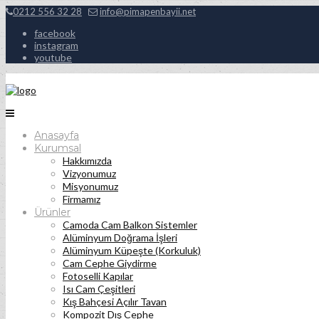
0212 556 32 28
info@pimapenbayii.net
facebook
instagram
youtube
Anasayfa
Kurumsal
Hakkımızda
Vizyonumuz
Misyonumuz
Firmamız
Ürünler
Camoda Cam Balkon Sistemler
Alüminyum Doğrama İşleri
Alüminyum Küpeşte (Korkuluk)
Cam Cephe Giydirme
Fotoselli Kapılar
Isı Cam Çeşitleri
Kış Bahçesi Açılır Tavan
Kompozit Dış Cephe