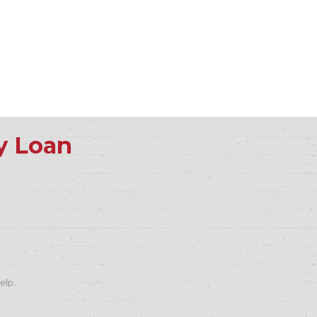
y Loan
elp.