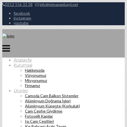
0212 556 32 28
info@pimapenbayii.net
facebook
instagram
youtube
Anasayfa
Kurumsal
Hakkımızda
Vizyonumuz
Misyonumuz
Firmamız
Ürünler
Camoda Cam Balkon Sistemler
Alüminyum Doğrama İşleri
Alüminyum Küpeşte (Korkuluk)
Cam Cephe Giydirme
Fotoselli Kapılar
Isı Cam Çeşitleri
Kış Bahçesi Açılır Tavan