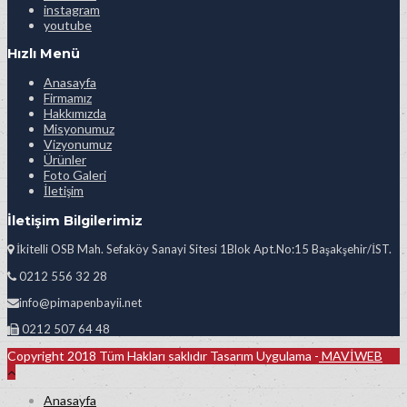
instagram
youtube
Hızlı Menü
Anasayfa
Firmamız
Hakkımızda
Misyonumuz
Vizyonumuz
Ürünler
Foto Galeri
İletişim
İletişim Bilgilerimiz
İkitelli OSB Mah. Sefaköy Sanayi Sitesi 1Blok Apt.No:15 Başakşehir/İST.
0212 556 32 28
info@pimapenbayii.net
0212 507 64 48
Copyright 2018 Tüm Hakları saklıdır Tasarım Uygulama -
MAVİWEB
Anasayfa