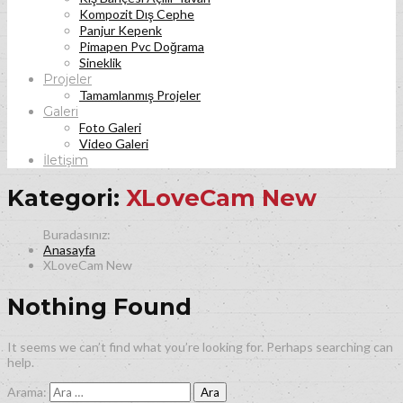
Kompozit Dış Cephe
Panjur Kepenk
Pimapen Pvc Doğrama
Sineklik
Projeler
Tamamlanmış Projeler
Galeri
Foto Galeri
Video Galeri
İletişim
Kategori:
XLoveCam New
Anasayfa
XLoveCam New
Nothing Found
It seems we can’t find what you’re looking for. Perhaps searching can
help.
Arama: