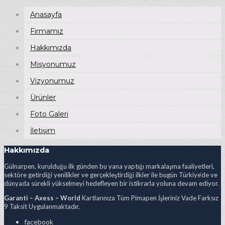
Anasayfa
Firmamız
Hakkımızda
Misyonumuz
Vizyonumuz
Ürünler
Foto Galeri
İletişim
Hakkımızda
Gülnarpen, kurulduğu ilk günden bu yana yaptığı markalaşma faaliyetleri,
sektöre getirdiği yenilikler ve gerçekleştirdiği ilkler ile bugün Türkiye’de ve
dünyada sürekli yükselmeyi hedefleyen bir istikrarla yoluna devam ediyor.
Garanti – Axess – World
Kartlarınıza Tüm Pimapen İşleriniz Vade Farksız
9 Taksit Uygulanmaktadır.
facebook