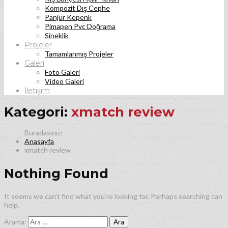
Kompozit Dış Cephe
Panjur Kepenk
Pimapen Pvc Doğrama
Sineklik
Projeler
Tamamlanmış Projeler
Galeri
Foto Galeri
Video Galeri
İletişim
Kategori:
xmatch review
Anasayfa
xmatch review
Nothing Found
It seems we can’t find what you’re looking for. Perhaps searching can
help.
Arama: