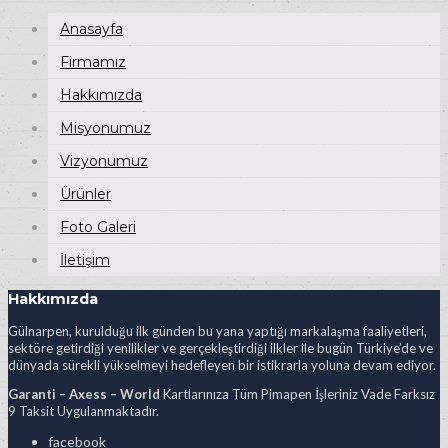
Anasayfa
Firmamız
Hakkımızda
Misyonumuz
Vizyonumuz
Ürünler
Foto Galeri
İletişim
Hakkımızda
Gülnarpen, kurulduğu ilk günden bu yana yaptığı markalaşma faaliyetleri,
sektöre getirdiği yenilikler ve gerçekleştirdiği ilkler ile bugün Türkiye’de ve
dünyada sürekli yükselmeyi hedefleyen bir istikrarla yoluna devam ediyor.
Garanti – Axess – World
Kartlarınıza Tüm Pimapen İşleriniz Vade Farksız
9 Taksit Uygulanmaktadır.
facebook