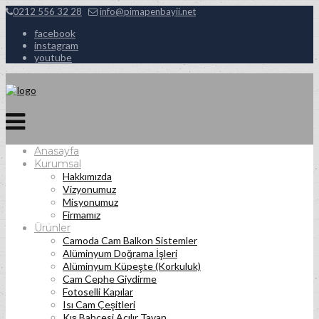
0212 556 32 28
info@pimapenbayii.net
facebook
instagram
youtube
Anasayfa
Kurumsal
Hakkımızda
Vizyonumuz
Misyonumuz
Firmamız
Ürünler
Camoda Cam Balkon Sistemler
Alüminyum Doğrama İşleri
Alüminyum Küpeşte (Korkuluk)
Cam Cephe Giydirme
Fotoselli Kapılar
Isı Cam Çeşitleri
Kış Bahçesi Açılır Tavan