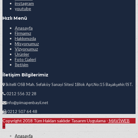
instagram
youtube
Hızlı Menü
Anasayfa
Firmamız
Hakkımızda
Misyonumuz
Vizyonumuz
Ürünler
Foto Galeri
İletişim
İletişim Bilgilerimiz
İkitelli OSB Mah. Sefaköy Sanayi Sitesi 1Blok Apt.No:15 Başakşehir/İST.
0212 556 32 28
info@pimapenbayii.net
0212 507 64 48
Copyright 2018 Tüm Hakları saklıdır Tasarım Uygulama -
MAVİWEB
Anasayfa