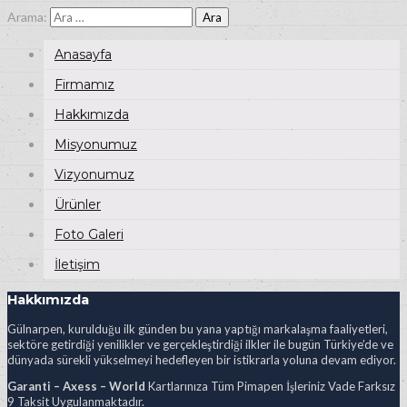
Arama:
Anasayfa
Firmamız
Hakkımızda
Misyonumuz
Vizyonumuz
Ürünler
Foto Galeri
İletişim
Hakkımızda
Gülnarpen, kurulduğu ilk günden bu yana yaptığı markalaşma faaliyetleri,
sektöre getirdiği yenilikler ve gerçekleştirdiği ilkler ile bugün Türkiye’de ve
dünyada sürekli yükselmeyi hedefleyen bir istikrarla yoluna devam ediyor.
Garanti – Axess – World
Kartlarınıza Tüm Pimapen İşleriniz Vade Farksız
9 Taksit Uygulanmaktadır.