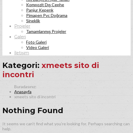
Kompozit Dış Cephe
Panjur Kepenk
Pimapen Pvc Doğrama
Sineklik
Projeler
Tamamlanmış Projeler
Galeri
Foto Galeri
Video Galeri
İletişim
Kategori:
xmeets sito di
incontri
Anasayfa
xmeets sito di incontri
Nothing Found
It seems we can’t find what you’re looking for. Perhaps searching can
help.