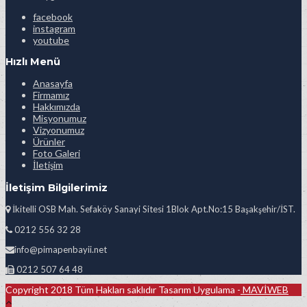
facebook
instagram
youtube
Hızlı Menü
Anasayfa
Firmamız
Hakkımızda
Misyonumuz
Vizyonumuz
Ürünler
Foto Galeri
İletişim
İletişim Bilgilerimiz
İkitelli OSB Mah. Sefaköy Sanayi Sitesi 1Blok Apt.No:15 Başakşehir/İST.
0212 556 32 28
info@pimapenbayii.net
0212 507 64 48
Copyright 2018 Tüm Hakları saklıdır Tasarım Uygulama -
MAVİWEB