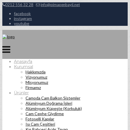
0212 556 32 28
info@pimapenbayii.net
facebook
instagram
youtube
Anasayfa
Kurumsal
Hakkımızda
Vizyonumuz
Misyonumuz
Firmamız
Ürünler
Camoda Cam Balkon Sistemler
Alüminyum Doğrama İşleri
Alüminyum Küpeşte (Korkuluk)
Cam Cephe Giydirme
Fotoselli Kapılar
Isı Cam Çeşitleri
Kış Bahçesi Açılır Tavan