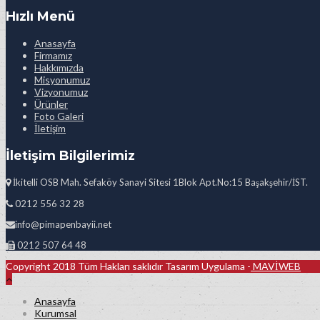
Hızlı Menü
Anasayfa
Firmamız
Hakkımızda
Misyonumuz
Vizyonumuz
Ürünler
Foto Galeri
İletişim
İletişim Bilgilerimiz
İkitelli OSB Mah. Sefaköy Sanayi Sitesi 1Blok Apt.No:15 Başakşehir/İST.
0212 556 32 28
info@pimapenbayii.net
0212 507 64 48
Copyright 2018 Tüm Hakları saklıdır Tasarım Uygulama -
MAVİWEB
Anasayfa
Kurumsal