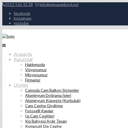
0212 556 32 28
info@pimapenbayii.net
facebook
instagram
youtube
Anasayfa
Kurumsal
Hakkımızda
Vizyonumuz
Misyonumuz
Firmamız
Ürünler
Camoda Cam Balkon Sistemler
Alüminyum Doğrama İşleri
Alüminyum Küpeşte (Korkuluk)
Cam Cephe Giydirme
Fotoselli Kapılar
Isı Cam Çeşitleri
Kış Bahçesi Açılır Tavan
Kompozit Dış Cephe