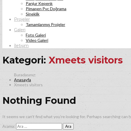
Panjur Kepenk
Pimapen Pvc Doğrama
Sineklik
Projeler
Tamamlanmış Projeler
Galeri
Foto Galeri
Video Galeri
İletişim
Kategori:
Xmeets visitors
Anasayfa
Xmeets visitors
Nothing Found
It seems we can’t find what you’re looking for. Perhaps searching can h
Arama: