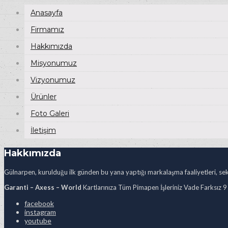
Anasayfa
Firmamız
Hakkımızda
Misyonumuz
Vizyonumuz
Ürünler
Foto Galeri
İletişim
Hakkımızda
Gülnarpen, kurulduğu ilk günden bu yana yaptığı markalaşma faaliyetleri, sekt
Garanti – Axess – World
Kartlarınıza Tüm Pimapen İşleriniz Vade Farksız 9
facebook
instagram
youtube