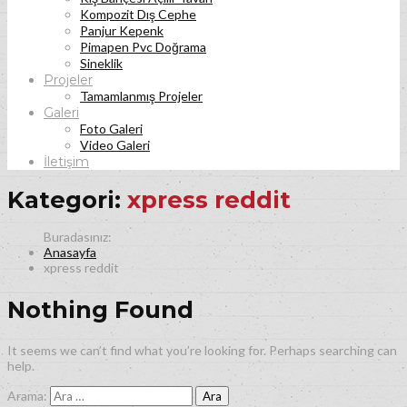
Kompozit Dış Cephe
Panjur Kepenk
Pimapen Pvc Doğrama
Sineklik
Projeler
Tamamlanmış Projeler
Galeri
Foto Galeri
Video Galeri
İletişim
Kategori:
xpress reddit
Anasayfa
xpress reddit
Nothing Found
It seems we can’t find what you’re looking for. Perhaps searching can
help.
Arama: