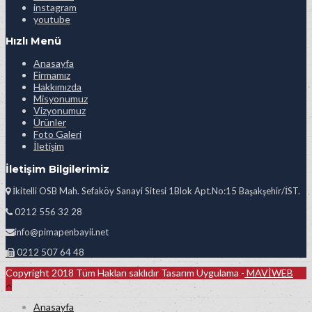
instagram
youtube
Hızlı Menü
Anasayfa
Firmamız
Hakkımızda
Misyonumuz
Vizyonumuz
Ürünler
Foto Galeri
İletişim
İletişim Bilgilerimiz
İkitelli OSB Mah. Sefaköy Sanayi Sitesi 1Blok Apt.No:15 Başakşehir/İST.
0212 556 32 28
info@pimapenbayii.net
0212 507 64 48
Copyright 2018 Tüm Hakları saklıdır Tasarım Uygulama -
MAVİWEB
Anasayfa