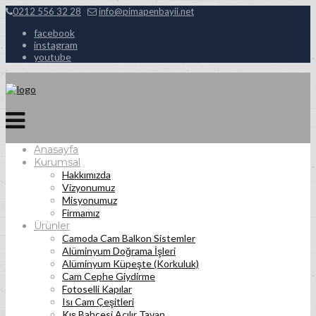
0212 556 32 28
info@pimapenbayii.net
facebook
instagram
youtube
Anasayfa
Kurumsal
Hakkımızda
Vizyonumuz
Misyonumuz
Firmamız
Ürünler
Camoda Cam Balkon Sistemler
Alüminyum Doğrama İşleri
Alüminyum Küpeşte (Korkuluk)
Cam Cephe Giydirme
Fotoselli Kapılar
Isı Cam Çeşitleri
Kış Bahçesi Açılır Tavan