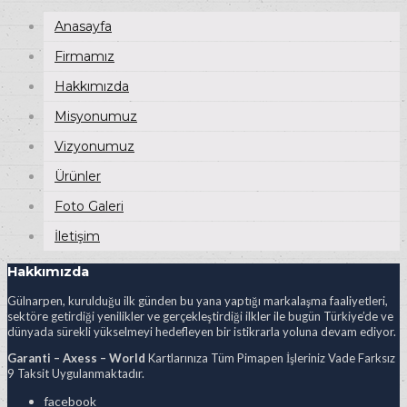
Anasayfa
Firmamız
Hakkımızda
Misyonumuz
Vizyonumuz
Ürünler
Foto Galeri
İletişim
Hakkımızda
Gülnarpen, kurulduğu ilk günden bu yana yaptığı markalaşma faaliyetleri,
sektöre getirdiği yenilikler ve gerçekleştirdiği ilkler ile bugün Türkiye’de ve
dünyada sürekli yükselmeyi hedefleyen bir istikrarla yoluna devam ediyor.
Garanti – Axess – World
Kartlarınıza Tüm Pimapen İşleriniz Vade Farksız
9 Taksit Uygulanmaktadır.
facebook