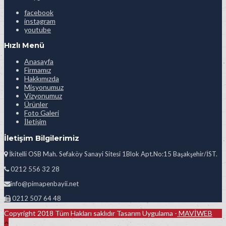
facebook
instagram
youtube
Hızlı Menü
Anasayfa
Firmamız
Hakkımızda
Misyonumuz
Vizyonumuz
Ürünler
Foto Galeri
İletişim
İletişim Bilgilerimiz
İkitelli OSB Mah. Sefaköy Sanayi Sitesi 1Blok Apt.No:15 Başakşehir/İST.
0212 556 32 28
info@pimapenbayii.net
0212 507 64 48
Copyright 2018 Tüm Hakları saklıdır Tasarım Uygulama -
MAVİWEB