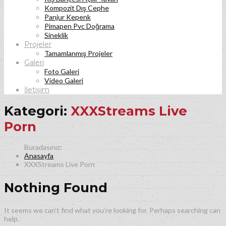
Kompozit Dış Cephe
Panjur Kepenk
Pimapen Pvc Doğrama
Sineklik
Projeler
Tamamlanmış Projeler
Galeri
Foto Galeri
Video Galeri
İletişim
Kategori:
XXXStreams Live
Porn
Anasayfa
XXXStreams Live Porn
Nothing Found
It seems we can’t find what you’re looking for. Perhaps searching can
help.