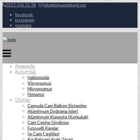
0212 556 32 28
info@pimapenbayii.net
facebook
instagram
youtube
Anasayfa
Kurumsal
Hakkımızda
Vizyonumuz
Misyonumuz
Firmamız
Ürünler
Camoda Cam Balkon Sistemler
Alüminyum Doğrama İşleri
Alüminyum Küpeşte (Korkuluk)
Cam Cephe Giydirme
Fotoselli Kapılar
Isı Cam Çeşitleri
Kış Bahçesi Açılır Tavan