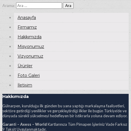
Arama:
Anasayfa
Firmamız
Hakkımızda
Misyonumuz
Vizyonumuz
Ürünler
Foto Galeri
İletişim
Hakkımızda
Gülnarpen, kurulduğu ilk günden bu yana yaptığı markalaşma faaliyetleri,
sektöre getirdiği yenilikler ve gerçekleştirdiği ilkler ile bugün Türkiye’de ve
dünyada sürekli yükselmeyi hedefleyen bir istikrarla yoluna devam ediyor.
Garanti – Axess – World
Kartlarınıza Tüm Pimapen İşleriniz Vade Farksız
9 Taksit Uygulanmaktadır.