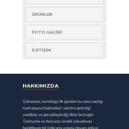
ÜRÜNLER
FOTO GALERI
İLETIŞIM
HAKKIMIZDA
Gülnarpen, kurulduğu ilk günden bu yana yaptığı
markalaşma faaliyetleri, sektöre getirdiği
yenilikler ve gerçekleştirdiği ilkler ile bugün
Türkiye’de ve dünyada sürekli yükselmeyi
hedefleyen bir istikrarla yoluna devam ediyor.