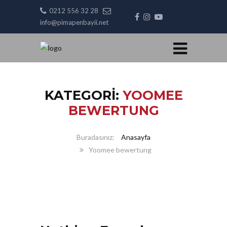
0212 556 32 28
info@pimapenbayii.net
KATEGORI:
YOOMEE
BEWERTUNG
Anasayfa
Yoomee bewertung