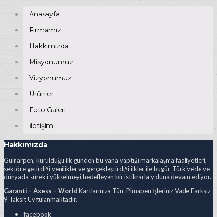
Anasayfa
Firmamız
Hakkımızda
Misyonumuz
Vizyonumuz
Ürünler
Foto Galeri
İletişim
Hakkımızda
Gülnarpen, kurulduğu ilk günden bu yana yaptığı markalaşma faaliyetleri,
sektöre getirdiği yenilikler ve gerçekleştirdiği ilkler ile bugün Türkiye’de ve
dünyada sürekli yükselmeyi hedefleyen bir istikrarla yoluna devam ediyor.
Garanti – Axess – World
Kartlarınıza Tüm Pimapen İşleriniz Vade Farksız
9 Taksit Uygulanmaktadır.
facebook