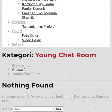
Kompozit Dış Cephe
Panjur Kepenk
Pimapen Pvc Doğrama
Sineklik
Projeler
Tamamlanmış Projeler
Galeri
Foto Galeri
Video Galeri
İletişim
Kategori:
Young Chat Room
Anasayfa
Young Chat Room
Nothing Found
It seems we can’t find what you’re looking for. Perhaps searching can
help.
Arama: