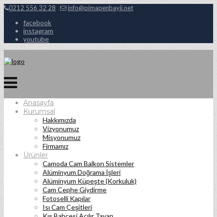
0212 556 32 28
info@pimapenbayii.net
facebook
instagram
youtube
Anasayfa
Kurumsal
Hakkımızda
Vizyonumuz
Misyonumuz
Firmamız
Ürünler
Camoda Cam Balkon Sistemler
Alüminyum Doğrama İşleri
Alüminyum Küpeşte (Korkuluk)
Cam Cephe Giydirme
Fotoselli Kapılar
Isı Cam Çeşitleri
Kış Bahçesi Açılır Tavan