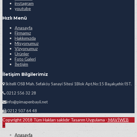
instagram
youtube
Hızlı Menü
Anasayfa
Firmamız
Hakkımızda
Misyonumuz
Vizyonumuz
Ürünler
Foto Galeri
İletişim
İletişim Bilgilerimiz
İkitelli OSB Mah. Sefaköy Sanayi Sitesi 1Blok Apt.No:15 Başakşehir/İST.
0212 556 32 28
info@pimapenbayii.net
0212 507 64 48
Copyright 2018 Tüm Hakları saklıdır Tasarım Uygulama -
MAVİWEB
Anasayfa