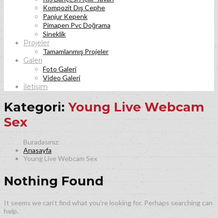
Kompozit Dış Cephe
Panjur Kepenk
Pimapen Pvc Doğrama
Sineklik
Projeler
Tamamlanmış Projeler
Galeri
Foto Galeri
Video Galeri
İletişim
Kategori:
Young Live Webcam
Sex
Anasayfa
Young Live Webcam Sex
Nothing Found
It seems we can’t find what you’re looking for. Perhaps searching can
help.