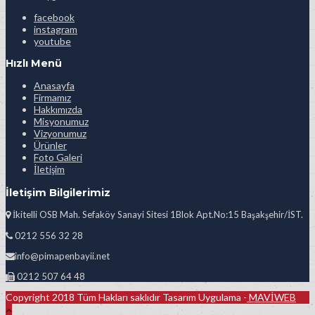
facebook
instagram
youtube
Hızlı Menü
Anasayfa
Firmamız
Hakkımızda
Misyonumuz
Vizyonumuz
Ürünler
Foto Galeri
İletişim
İletişim Bilgilerimiz
İkitelli OSB Mah. Sefaköy Sanayi Sitesi 1Blok Apt.No:15 Başakşehir/İST.
0212 556 32 28
info@pimapenbayii.net
0212 507 64 48
Copyright 2018 Tüm Hakları saklıdır Tasarım Uygulama -
MAVİWEB