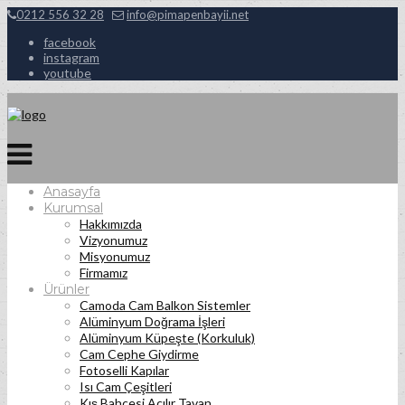
0212 556 32 28
info@pimapenbayii.net
facebook
instagram
youtube
Anasayfa
Kurumsal
Hakkımızda
Vizyonumuz
Misyonumuz
Firmamız
Ürünler
Camoda Cam Balkon Sistemler
Alüminyum Doğrama İşleri
Alüminyum Küpeşte (Korkuluk)
Cam Cephe Giydirme
Fotoselli Kapılar
Isı Cam Çeşitleri
Kış Bahçesi Açılır Tavan