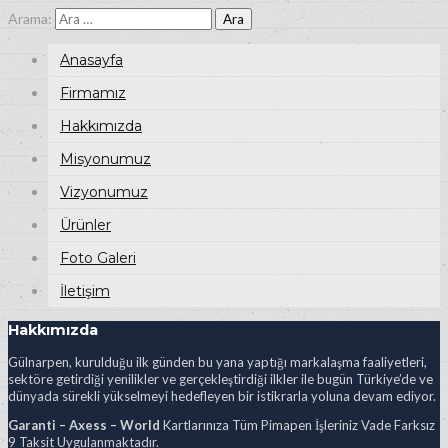
Arama:
Anasayfa
Firmamız
Hakkımızda
Misyonumuz
Vizyonumuz
Ürünler
Foto Galeri
İletişim
Hakkımızda
Gülnarpen, kurulduğu ilk günden bu yana yaptığı markalaşma faaliyetleri,
sektöre getirdiği yenilikler ve gerçekleştirdiği ilkler ile bugün Türkiye’de ve
dünyada sürekli yükselmeyi hedefleyen bir istikrarla yoluna devam ediyor.
Garanti – Axess – World
Kartlarınıza Tüm Pimapen İşleriniz Vade Farksız
9 Taksit Uygulanmaktadır.