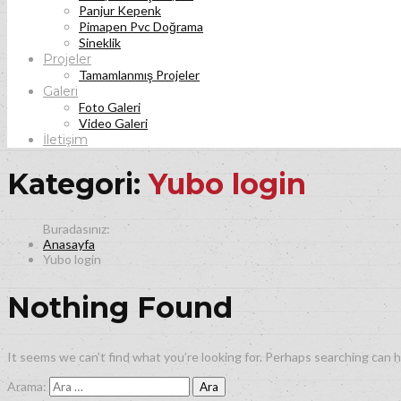
Panjur Kepenk
Pimapen Pvc Doğrama
Sineklik
Projeler
Tamamlanmış Projeler
Galeri
Foto Galeri
Video Galeri
İletişim
Kategori:
Yubo login
Anasayfa
Yubo login
Nothing Found
It seems we can’t find what you’re looking for. Perhaps searching can h
Arama: