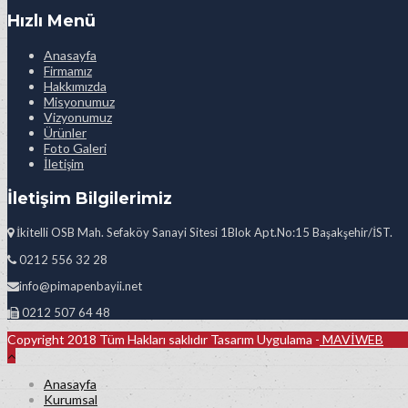
Hızlı Menü
Anasayfa
Firmamız
Hakkımızda
Misyonumuz
Vizyonumuz
Ürünler
Foto Galeri
İletişim
İletişim Bilgilerimiz
İkitelli OSB Mah. Sefaköy Sanayi Sitesi 1Blok Apt.No:15 Başakşehir/İST.
0212 556 32 28
info@pimapenbayii.net
0212 507 64 48
Copyright 2018 Tüm Hakları saklıdır Tasarım Uygulama -
MAVİWEB
Anasayfa
Kurumsal