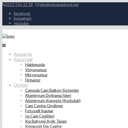
0212 556 32 28
info@pimapenbayii.net
facebook
instagram
youtube
Anasayfa
Kurumsal
Hakkımızda
Vizyonumuz
Misyonumuz
Firmamız
Ürünler
Camoda Cam Balkon Sistemler
Alüminyum Doğrama İşleri
Alüminyum Küpeşte (Korkuluk)
Cam Cephe Giydirme
Fotoselli Kapılar
Isı Cam Çeşitleri
Kış Bahçesi Açılır Tavan
Kompozit Dış Cephe