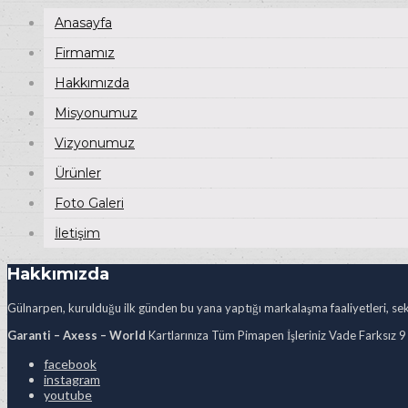
Anasayfa
Firmamız
Hakkımızda
Misyonumuz
Vizyonumuz
Ürünler
Foto Galeri
İletişim
Hakkımızda
Gülnarpen, kurulduğu ilk günden bu yana yaptığı markalaşma faaliyetleri, sekt
Garanti – Axess – World
Kartlarınıza Tüm Pimapen İşleriniz Vade Farksız 9
facebook
instagram
youtube