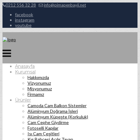
0212 556 32 28
info@pimapenbayii.net
facebook
instagram
youtube
Anasayfa
Kurumsal
Hakkımızda
Vizyonumuz
Misyonumuz
Firmamız
Ürünler
Camoda Cam Balkon Sistemler
Alüminyum Doğrama İşleri
Alüminyum Küpeşte (Korkuluk)
Cam Cephe Giydirme
Fotoselli Kapılar
Isı Cam Çeşitleri
Kış Bahçesi Açılır Tavan