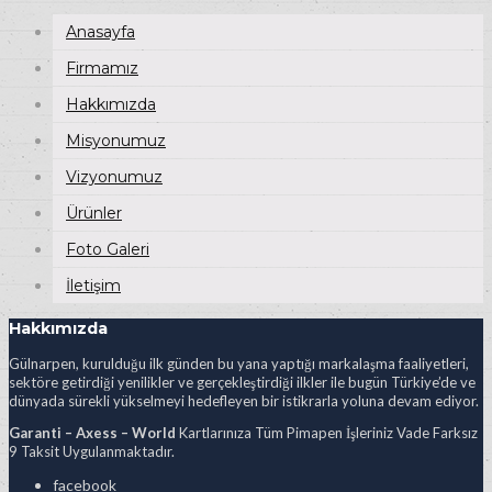
Anasayfa
Firmamız
Hakkımızda
Misyonumuz
Vizyonumuz
Ürünler
Foto Galeri
İletişim
Hakkımızda
Gülnarpen, kurulduğu ilk günden bu yana yaptığı markalaşma faaliyetleri,
sektöre getirdiği yenilikler ve gerçekleştirdiği ilkler ile bugün Türkiye’de ve
dünyada sürekli yükselmeyi hedefleyen bir istikrarla yoluna devam ediyor.
Garanti – Axess – World
Kartlarınıza Tüm Pimapen İşleriniz Vade Farksız
9 Taksit Uygulanmaktadır.
facebook