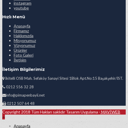
instagram
youtube
Hızlı Menü
Anasayfa
Firmamız
Hakkımızda
Misyonumuz
Vizyonumuz
Ürünler
Foto Galeri
İletişim
İletişim Bilgilerimiz
İkitelli OSB Mah. Sefaköy Sanayi Sitesi 1Blok Apt.No:15 Başakşehir/İST.
0212 556 32 28
info@pimapenbayii.net
0212 507 64 48
Copyright 2018 Tüm Hakları saklıdır Tasarım Uygulama -
MAVİWEB
Anasayfa