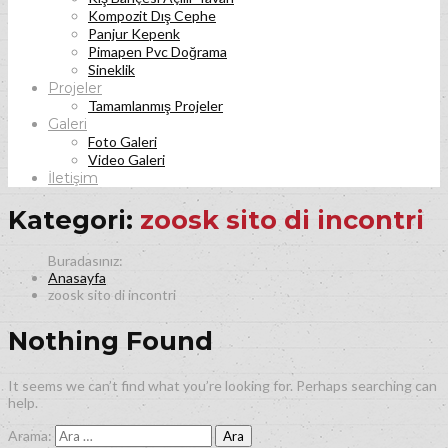
Kompozit Dış Cephe
Panjur Kepenk
Pimapen Pvc Doğrama
Sineklik
Projeler
Tamamlanmış Projeler
Galeri
Foto Galeri
Video Galeri
İletişim
Kategori:
zoosk sito di incontri
Anasayfa
zoosk sito di incontri
Nothing Found
It seems we can’t find what you’re looking for. Perhaps searching can
help.
Arama: