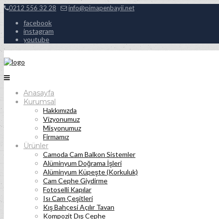
0212 556 32 28
info@pimapenbayii.net
facebook
instagram
youtube
Anasayfa
Kurumsal
Hakkımızda
Vizyonumuz
Misyonumuz
Firmamız
Ürünler
Camoda Cam Balkon Sistemler
Alüminyum Doğrama İşleri
Alüminyum Küpeşte (Korkuluk)
Cam Cephe Giydirme
Fotoselli Kapılar
Isı Cam Çeşitleri
Kış Bahçesi Açılır Tavan
Kompozit Dış Cephe