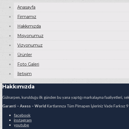
Anasayfa
Firmamız
Hakkımızda
Misyonumuz
Vizyonumuz
Ürünler
Foto Galeri
İletişim
Hakkımızda
Gülnarpen, kurulduğu ilk günden bu yana yaptığı markalaşma faaliyetleri, sekt
Garanti – Axess – World
Kartlarınıza Tüm Pimapen İşleriniz Vade Farksız 9
facebook
instagram
youtube