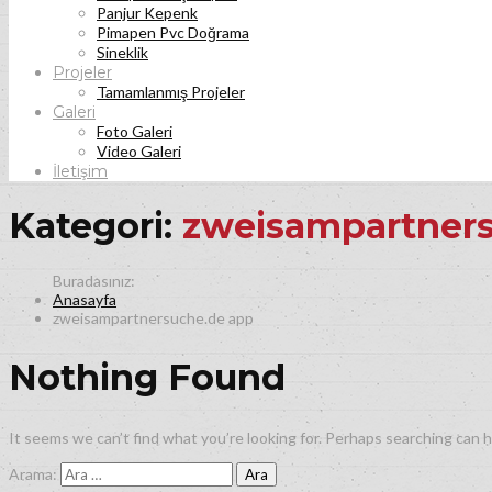
Panjur Kepenk
Pimapen Pvc Doğrama
Sineklik
Projeler
Tamamlanmış Projeler
Galeri
Foto Galeri
Video Galeri
İletişim
Kategori:
zweisampartner
Anasayfa
zweisampartnersuche.de app
Nothing Found
It seems we can’t find what you’re looking for. Perhaps searching can h
Arama: