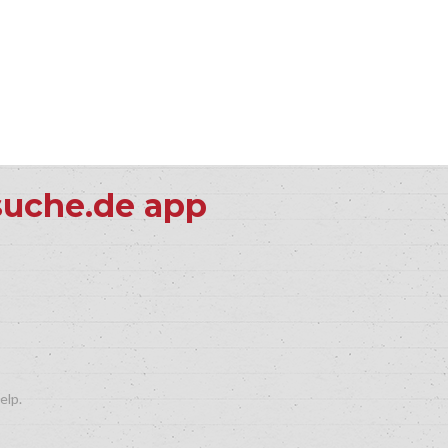
suche.de app
elp.