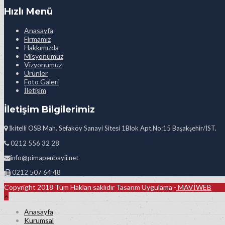
Hızlı Menü
Anasayfa
Firmamız
Hakkımızda
Misyonumuz
Vizyonumuz
Ürünler
Foto Galeri
İletişim
İletişim Bilgilerimiz
İkitelli OSB Mah. Sefaköy Sanayi Sitesi 1Blok Apt.No:15 Başakşehir/İST.
0212 556 32 28
info@pimapenbayii.net
0212 507 64 48
Copyright 2018 Tüm Hakları saklıdır Tasarım Uygulama -
MAVİWEB
Anasayfa
Kurumsal