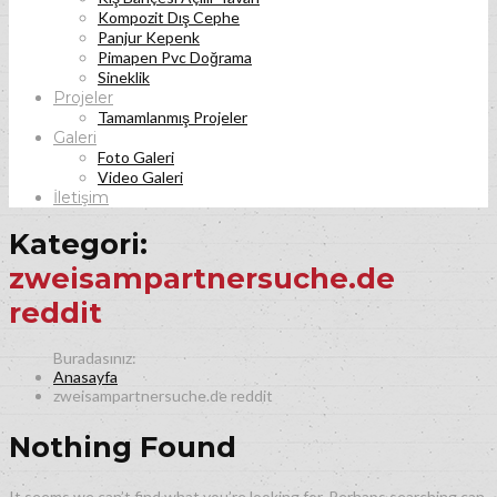
Kompozit Dış Cephe
Panjur Kepenk
Pimapen Pvc Doğrama
Sineklik
Projeler
Tamamlanmış Projeler
Galeri
Foto Galeri
Video Galeri
İletişim
Kategori:
zweisampartnersuche.de
reddit
Anasayfa
zweisampartnersuche.de reddit
Nothing Found
It seems we can’t find what you’re looking for. Perhaps searching can