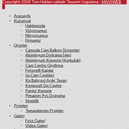
Copyright 2018 Tüm Hakları saklıdır Tasarım Uygulama -
MAVİWEB
Anasayfa
Kurumsal
Hakkımızda
Vizyonumuz
Misyonumuz
Firmamız
Ürünler
Camoda Cam Balkon Sistemler
Alüminyum Doğrama İşleri
Alüminyum Küpeşte (Korkuluk)
Cam Cephe Giydirme
Fotoselli Kapılar
Isı Cam Çeşitleri
Kış Bahçesi Açılır Tavan
Kompozit Dış Cephe
Panjur Kepenk
Pimapen Pvc Doğrama
Sineklik
Projeler
Tamamlanmış Projeler
Galeri
Foto Galeri
Video Galeri