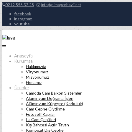
0212 556 32 28
info@pimapenbayii.net
facebook
instagram
youtube
Anasayfa
Kurumsal
Hakkımızda
Vizyonumuz
Misyonumuz
Firmamız
Ürünler
Camoda Cam Balkon Sistemler
Alüminyum Doğrama İşleri
Alüminyum Küpeşte (Korkuluk)
Cam Cephe Giydirme
Fotoselli Kapılar
Isı Cam Çeşitleri
Kış Bahçesi Açılır Tavan
Kompozit Dış Cephe