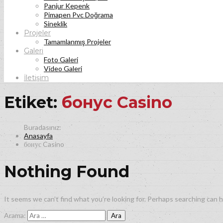
Panjur Kepenk
Pimapen Pvc Doğrama
Sineklik
Projeler
Tamamlanmış Projeler
Galeri
Foto Galeri
Video Galeri
İletişim
Etiket:
бонус Casino
Anasayfa
бонус Casino
Nothing Found
It seems we can’t find what you’re looking for. Perhaps searching can h
Arama: