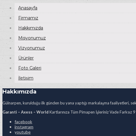
Anasayfa
Firmamız
Hakkımızda
Misyonumuz
Vizyonumuz
Ürünler
Foto Galeri
İletişim
Hakkımızda
Gülnarpen, kurulduğu ilk günden bu yana yaptığı markalaşma faaliyetleri, sekt
Garanti – Axess – World
Kartlarınıza Tüm Pimapen İşleriniz Vade Farksız 9
facebook
instagram
youtube