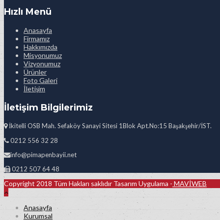
Hızlı Menü
Anasayfa
Firmamız
Hakkımızda
Misyonumuz
Vizyonumuz
Ürünler
Foto Galeri
İletişim
İletişim Bilgilerimiz
İkitelli OSB Mah. Sefaköy Sanayi Sitesi 1Blok Apt.No:15 Başakşehir/İST.
0212 556 32 28
info@pimapenbayii.net
0212 507 64 48
Copyright 2018 Tüm Hakları saklıdır Tasarım Uygulama -
MAVİWEB
Anasayfa
Kurumsal