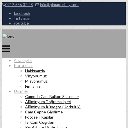
0212 556 32 28
info@pimapenbayii.net
facebook
instagram
youtube
Anasayfa
Kurumsal
Hakkımızda
Vizyonumuz
Misyonumuz
Firmamız
Ürünler
Camoda Cam Balkon Sistemler
Alüminyum Doğrama İşleri
Alüminyum Küpeşte (Korkuluk)
Cam Cephe Giydirme
Fotoselli Kapılar
Isı Cam Çeşitleri
Kış Bahçesi Açılır Tavan