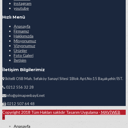
instagram
youtube
Hızlı Menü
Anasayfa
Firmamız
Hakkımızda
Misyonumuz
Vizyonumuz
Ürünler
Foto Galeri
İletişim
İletişim Bilgilerimiz
İkitelli OSB Mah. Sefaköy Sanayi Sitesi 1Blok Apt.No:15 Başakşehir/İST.
0212 556 32 28
info@pimapenbayii.net
0212 507 64 48
Copyright 2018 Tüm Hakları saklıdır Tasarım Uygulama -
MAVİWEB
Anasayfa