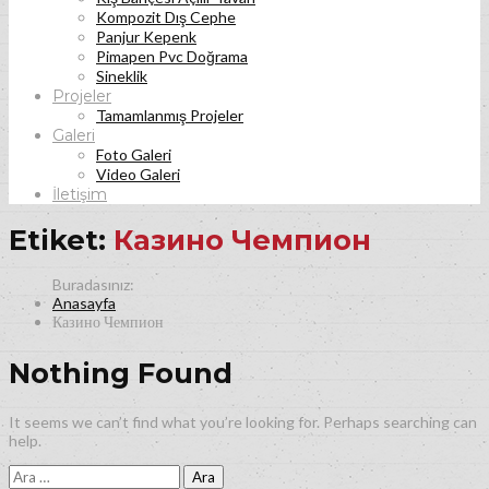
Kompozit Dış Cephe
Panjur Kepenk
Pimapen Pvc Doğrama
Sineklik
Projeler
Tamamlanmış Projeler
Galeri
Foto Galeri
Video Galeri
İletişim
Etiket:
Казино Чемпион
Anasayfa
Казино Чемпион
Nothing Found
It seems we can’t find what you’re looking for. Perhaps searching can
help.
Arama: