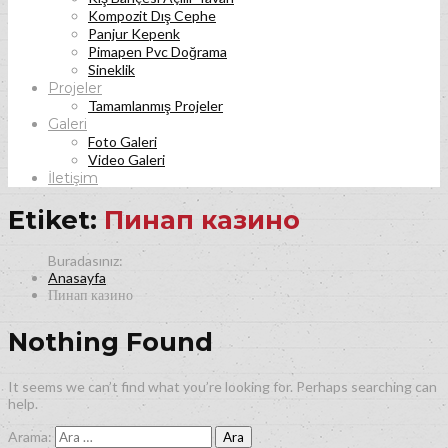
Kompozit Dış Cephe
Panjur Kepenk
Pimapen Pvc Doğrama
Sineklik
Projeler
Tamamlanmış Projeler
Galeri
Foto Galeri
Video Galeri
İletişim
Etiket:
Пинап казино
Anasayfa
Пинап казино
Nothing Found
It seems we can’t find what you’re looking for. Perhaps searching can
help.
Arama: