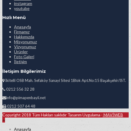
instagram
youtube
Hızlı Menü
Anasayfa
Firmamız
Hakkımızda
Misyonumuz
Vizyonumuz
Ürünler
Foto Galeri
İletişim
İletişim Bilgilerimiz
İkitelli OSB Mah. Sefaköy Sanayi Sitesi 1Blok Apt.No:15 Başakşehir/İST.
0212 556 32 28
info@pimapenbayii.net
0212 507 64 48
Copyright 2018 Tüm Hakları saklıdır Tasarım Uygulama -
MAVİWEB
Anasayfa