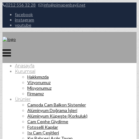
0212 556 32 28
info@pimapenbayii.net
facebook
instagram
youtube
Anasayfa
Kurumsal
Hakkımızda
Vizyonumuz
Misyonumuz
Firmamız
Ürünler
Camoda Cam Balkon Sistemler
Alüminyum Doğrama İşleri
Alüminyum Küpeşte (Korkuluk)
Cam Cephe Giydirme
Fotoselli Kapılar
Isı Cam Çeşitleri
Kış Bahçesi Açılır Tavan