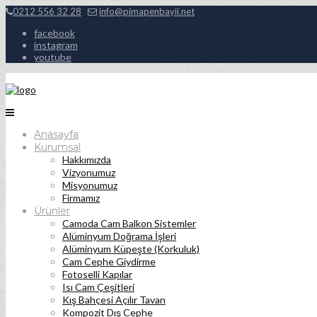
0212 556 32 28
info@pimapenbayii.net
facebook
instagram
youtube
Anasayfa
Kurumsal
Hakkımızda
Vizyonumuz
Misyonumuz
Firmamız
Ürünler
Camoda Cam Balkon Sistemler
Alüminyum Doğrama İşleri
Alüminyum Küpeşte (Korkuluk)
Cam Cephe Giydirme
Fotoselli Kapılar
Isı Cam Çeşitleri
Kış Bahçesi Açılır Tavan
Kompozit Dış Cephe