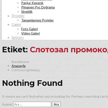
Panjur Kepenk
Pimapen Pvc Doğrama
Sineklik
Projeler
Tamamlanmış Projeler
Galeri
Foto Galeri
Video Galeri
İletişim
Etiket:
Слотозал промок
Anasayfa
Слотозал промокод
Nothing Found
It seems we can’t find what you’re looking for. Perhaps searching can h
Arama: