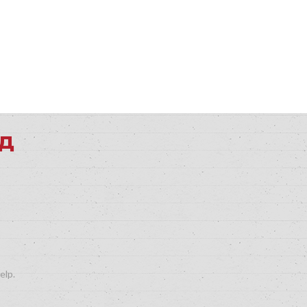
од
elp.