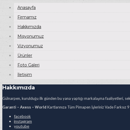
Anasayfa
Firmamız
Hakkımızda
Misyonumuz
Vizyonumuz
Ürünler
Foto Galeri
İletişim
Hakkımızda
Gülnarpen, kurulduğu ilk günden bu yana yaptığı markalaşma faaliyetleri, sekt
Garanti – Axess – World
Kartlarınıza Tüm Pimapen İşleriniz Vade Farksız 9
facebook
instagram
youtube