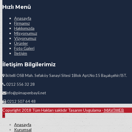
Hızlı Menü
Anasayfa
Firmamız
Hakkımızda
Misyonumuz
Vizyonumuz
Ürünler
Foto Galeri
İletişim
İletişim Bilgilerimiz
İkitelli OSB Mah. Sefaköy Sanayi Sitesi 1Blok Apt.No:15 Başakşehir/İST.
0212 556 32 28
info@pimapenbayii.net
0212 507 64 48
Copyright 2018 Tüm Hakları saklıdır Tasarım Uygulama -
MAVİWEB
Anasayfa
Kurumsal