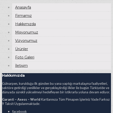
Anasayfa
Firmamız
Hakkımızda
Misyonumuz
Vizyonumuz
Ürünler
Foto Galeri
İletişim
Hakkımızda
Gülnarpen, kurulduğu ilk günden bu yana yaptığı markalaşma faaliyetleri,
sektöre getirdiği yenilikler ve gerçekleştirdiği ilkler ile bugün Türkiye’de ve
dünyada sürekli yükselmeyi hedefleyen bir istikrarla yoluna devam ediyor.
Garanti – Axess – World
Kartlarınıza Tüm Pimapen İşleriniz Vade Farksız
9 Taksit Uygulanmaktadır.
facebook