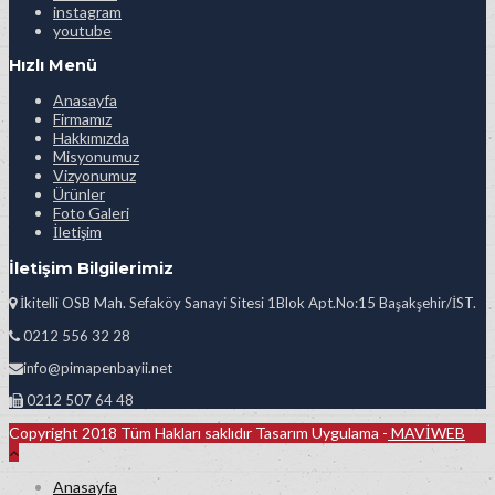
instagram
youtube
Hızlı Menü
Anasayfa
Firmamız
Hakkımızda
Misyonumuz
Vizyonumuz
Ürünler
Foto Galeri
İletişim
İletişim Bilgilerimiz
İkitelli OSB Mah. Sefaköy Sanayi Sitesi 1Blok Apt.No:15 Başakşehir/İST.
0212 556 32 28
info@pimapenbayii.net
0212 507 64 48
Copyright 2018 Tüm Hakları saklıdır Tasarım Uygulama -
MAVİWEB
Anasayfa