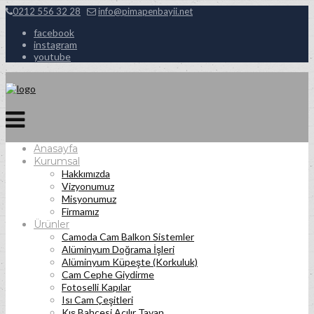
0212 556 32 28
info@pimapenbayii.net
facebook
instagram
youtube
Anasayfa
Kurumsal
Hakkımızda
Vizyonumuz
Misyonumuz
Firmamız
Ürünler
Camoda Cam Balkon Sistemler
Alüminyum Doğrama İşleri
Alüminyum Küpeşte (Korkuluk)
Cam Cephe Giydirme
Fotoselli Kapılar
Isı Cam Çeşitleri
Kış Bahçesi Açılır Tavan