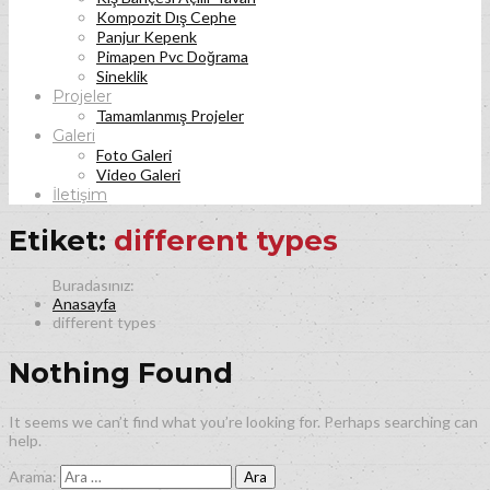
Kompozit Dış Cephe
Panjur Kepenk
Pimapen Pvc Doğrama
Sineklik
Projeler
Tamamlanmış Projeler
Galeri
Foto Galeri
Video Galeri
İletişim
Etiket:
different types
Anasayfa
different types
Nothing Found
It seems we can’t find what you’re looking for. Perhaps searching can
help.
Arama: