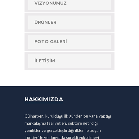
VIZYONUMUZ
ÜRÜNLER
FOTO GALERI
İLETIŞIM
HAKKIMIZDA
Gülnarpen, kurulduğu ilk günden bu yana yaptığı
markalaşma faaliyetleri, sektöre getirdiği
yenilikler ve gerçekleştirdiği ilkler ile bugün
Türkiye’de ve dünyada sürekli yükselmeyi