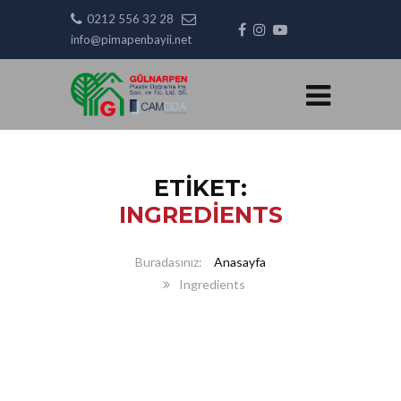
0212 556 32 28
info@pimapenbayii.net
ETIKET:
INGREDIENTS
Anasayfa
Ingredients