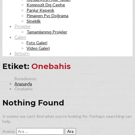
Kompozit Dış Cephe
Panjur Kepenk
Pimapen Pvc Doğrama
Sineklik
Projeler
Tamamlanmış Projeler
Galeri
Foto Galeri
Video Galeri
İletişim
Etiket:
Onebahis
Anasayfa
Onebahis
Nothing Found
It seems we can’t find what you’re looking for. Perhaps searching can
help.
Arama: