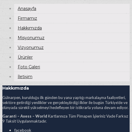
Anasayfa
Firmamız
Hakkımızda
Misyonumuz
Vizyonumuz
Ürünler
Foto Galeri
İletişim
Hakkımızda
Gülnarpen, kurulduğu ilk günden bu yana yaptığı markalaşma faaliyetleri,
sektöre getirdiği yenilikler ve gerçekleştirdiği ilkler ile bugün Türkiye’de ve
dünyada sürekli yükselmeyi hedefleyen bir istikrarla yoluna devam ediyor.
Garanti – Axess – World
Kartlarınıza Tüm Pimapen İşleriniz Vade Farksız
9 Taksit Uygulanmaktadır.
facebook