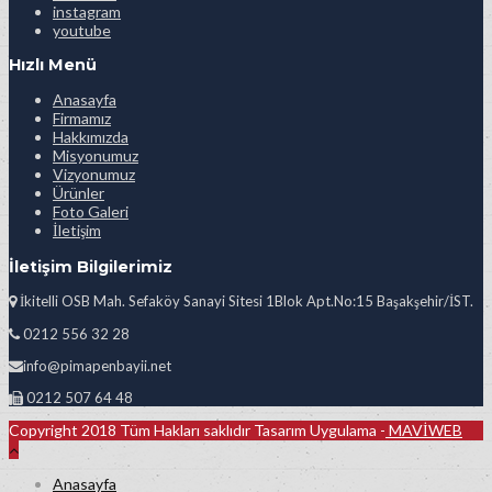
instagram
youtube
Hızlı Menü
Anasayfa
Firmamız
Hakkımızda
Misyonumuz
Vizyonumuz
Ürünler
Foto Galeri
İletişim
İletişim Bilgilerimiz
İkitelli OSB Mah. Sefaköy Sanayi Sitesi 1Blok Apt.No:15 Başakşehir/İST.
0212 556 32 28
info@pimapenbayii.net
0212 507 64 48
Copyright 2018 Tüm Hakları saklıdır Tasarım Uygulama -
MAVİWEB
Anasayfa