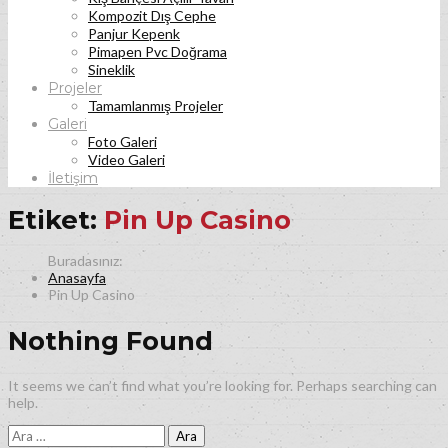
Kompozit Dış Cephe
Panjur Kepenk
Pimapen Pvc Doğrama
Sineklik
Projeler
Tamamlanmış Projeler
Galeri
Foto Galeri
Video Galeri
İletişim
Etiket:
Pin Up Casino
Anasayfa
Pin Up Casino
Nothing Found
It seems we can’t find what you’re looking for. Perhaps searching can
help.
Arama: