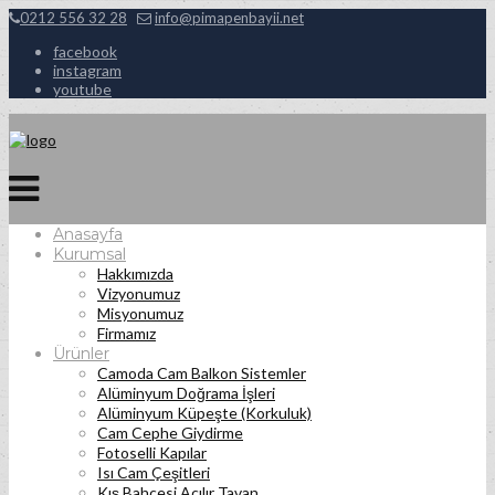
0212 556 32 28
info@pimapenbayii.net
facebook
instagram
youtube
Anasayfa
Kurumsal
Hakkımızda
Vizyonumuz
Misyonumuz
Firmamız
Ürünler
Camoda Cam Balkon Sistemler
Alüminyum Doğrama İşleri
Alüminyum Küpeşte (Korkuluk)
Cam Cephe Giydirme
Fotoselli Kapılar
Isı Cam Çeşitleri
Kış Bahçesi Açılır Tavan