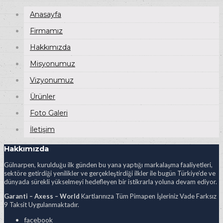
Anasayfa
Firmamız
Hakkımızda
Misyonumuz
Vizyonumuz
Ürünler
Foto Galeri
İletişim
Hakkımızda
Gülnarpen, kurulduğu ilk günden bu yana yaptığı markalaşma faaliyetleri,
sektöre getirdiği yenilikler ve gerçekleştirdiği ilkler ile bugün Türkiye’de ve
dünyada sürekli yükselmeyi hedefleyen bir istikrarla yoluna devam ediyor.
Garanti – Axess – World
Kartlarınıza Tüm Pimapen İşleriniz Vade Farksız
9 Taksit Uygulanmaktadır.
facebook