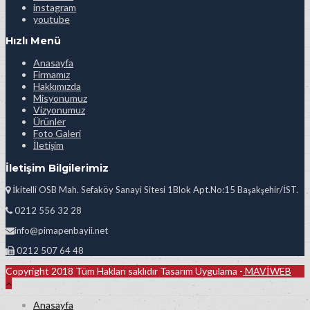
instagram
youtube
Hızlı Menü
Anasayfa
Firmamız
Hakkımızda
Misyonumuz
Vizyonumuz
Ürünler
Foto Galeri
İletişim
İletişim Bilgilerimiz
İkitelli OSB Mah. Sefaköy Sanayi Sitesi 1Blok Apt.No:15 Başakşehir/İST.
0212 556 32 28
info@pimapenbayii.net
0212 507 64 48
Copyright 2018 Tüm Hakları saklıdır Tasarım Uygulama -
MAVİWEB
Anasayfa