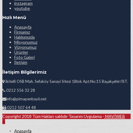
instagram
youtube
Hızlı Menü
Anasayfa
Firmamız
Hakkımızda
Misyonumuz
Vizyonumuz
Ürünler
Foto Galeri
İletişim
İletişim Bilgilerimiz
İkitelli OSB Mah. Sefaköy Sanayi Sitesi 1Blok Apt.No:15 Başakşehir/İST.
0212 556 32 28
info@pimapenbayii.net
0212 507 64 48
Copyright 2018 Tüm Hakları saklıdır Tasarım Uygulama -
MAVİWEB
Anasayfa