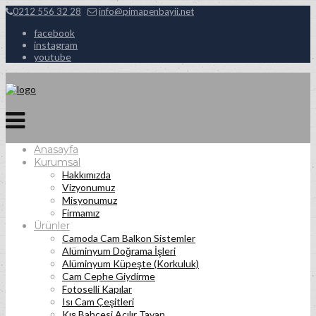
0212 556 32 28
info@pimapenbayii.net
facebook
instagram
youtube
Anasayfa
Kurumsal
Hakkımızda
Vizyonumuz
Misyonumuz
Firmamız
Ürünler
Camoda Cam Balkon Sistemler
Alüminyum Doğrama İşleri
Alüminyum Küpeşte (Korkuluk)
Cam Cephe Giydirme
Fotoselli Kapılar
Isı Cam Çeşitleri
Kış Bahçesi Açılır Tavan