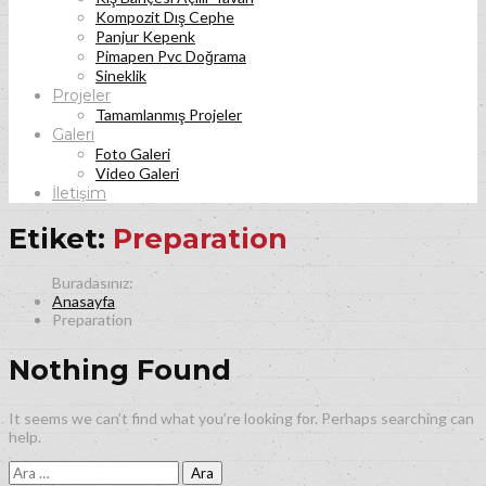
Kompozit Dış Cephe
Panjur Kepenk
Pimapen Pvc Doğrama
Sineklik
Projeler
Tamamlanmış Projeler
Galeri
Foto Galeri
Video Galeri
İletişim
Etiket:
Preparation
Anasayfa
Preparation
Nothing Found
It seems we can’t find what you’re looking for. Perhaps searching can
help.
Arama: