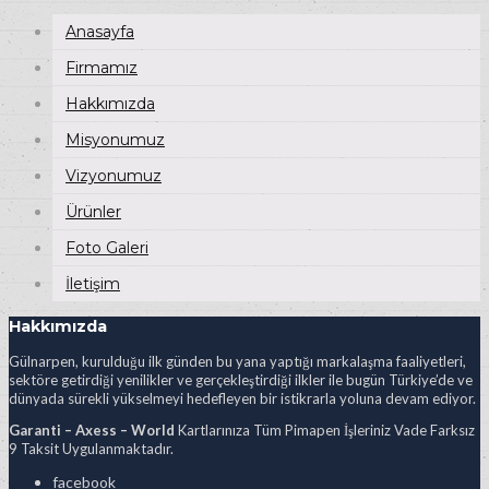
Anasayfa
Firmamız
Hakkımızda
Misyonumuz
Vizyonumuz
Ürünler
Foto Galeri
İletişim
Hakkımızda
Gülnarpen, kurulduğu ilk günden bu yana yaptığı markalaşma faaliyetleri,
sektöre getirdiği yenilikler ve gerçekleştirdiği ilkler ile bugün Türkiye’de ve
dünyada sürekli yükselmeyi hedefleyen bir istikrarla yoluna devam ediyor.
Garanti – Axess – World
Kartlarınıza Tüm Pimapen İşleriniz Vade Farksız
9 Taksit Uygulanmaktadır.
facebook