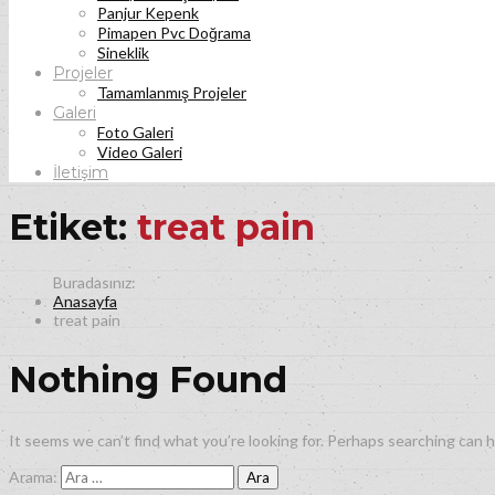
Panjur Kepenk
Pimapen Pvc Doğrama
Sineklik
Projeler
Tamamlanmış Projeler
Galeri
Foto Galeri
Video Galeri
İletişim
Etiket:
treat pain
Anasayfa
treat pain
Nothing Found
It seems we can’t find what you’re looking for. Perhaps searching can h
Arama: