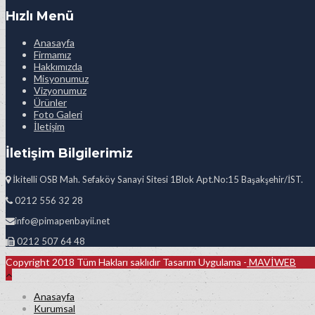
Hızlı Menü
Anasayfa
Firmamız
Hakkımızda
Misyonumuz
Vizyonumuz
Ürünler
Foto Galeri
İletişim
İletişim Bilgilerimiz
İkitelli OSB Mah. Sefaköy Sanayi Sitesi 1Blok Apt.No:15 Başakşehir/İST.
0212 556 32 28
info@pimapenbayii.net
0212 507 64 48
Copyright 2018 Tüm Hakları saklıdır Tasarım Uygulama -
MAVİWEB
Anasayfa
Kurumsal