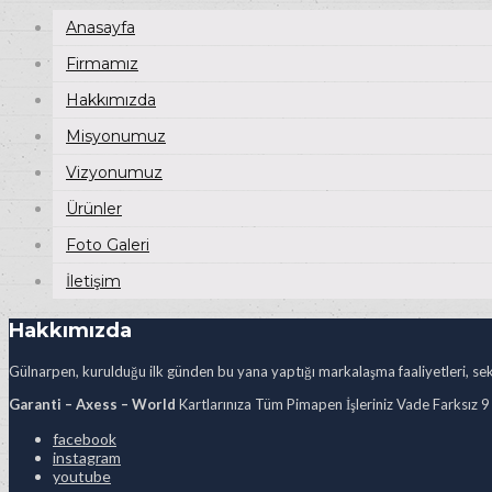
Anasayfa
Firmamız
Hakkımızda
Misyonumuz
Vizyonumuz
Ürünler
Foto Galeri
İletişim
Hakkımızda
Gülnarpen, kurulduğu ilk günden bu yana yaptığı markalaşma faaliyetleri, sekt
Garanti – Axess – World
Kartlarınıza Tüm Pimapen İşleriniz Vade Farksız 9
facebook
instagram
youtube