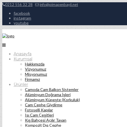
0212 556 32 28
info@pimapenbayii.net
facebook
instagram
youtube
Anasayfa
Kurumsal
Hakkımızda
Vizyonumuz
Misyonumuz
Firmamız
Ürünler
Camoda Cam Balkon Sistemler
Alüminyum Doğrama İşleri
Alüminyum Küpeşte (Korkuluk)
Cam Cephe Giydirme
Fotoselli Kapılar
Isı Cam Çeşitleri
Kış Bahçesi Açılır Tavan
Kompozit Dış Cephe