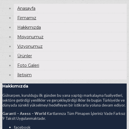
Anasayfa
Firmamız
Hakkımızda
Misyonumuz
Vizyonumuz
Ürünler
Foto Galeri
İletişim
Hakkımızda
Gülnarpen, kurulduğu ilk günden bu yana yaptığı markalaşma faaliyetleri,
sektöre getirdiği yenilikler ve gerçekleştirdiği ilkler ile bugün Türkiye’de ve
dünyada sürekli yükselmeyi hedefleyen bir istikrarla yoluna devam ediyor.
Garanti – Axess – World
Kartlarınıza Tüm Pimapen İşleriniz Vade Farksız
9 Taksit Uygulanmaktadır.
facebook