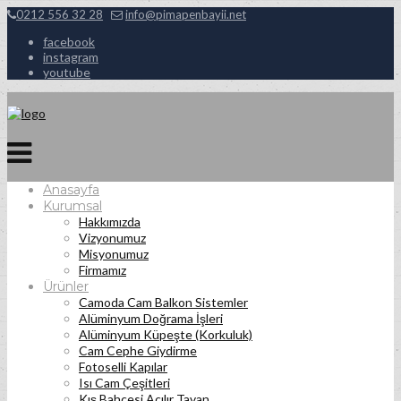
0212 556 32 28
info@pimapenbayii.net
facebook
instagram
youtube
Anasayfa
Kurumsal
Hakkımızda
Vizyonumuz
Misyonumuz
Firmamız
Ürünler
Camoda Cam Balkon Sistemler
Alüminyum Doğrama İşleri
Alüminyum Küpeşte (Korkuluk)
Cam Cephe Giydirme
Fotoselli Kapılar
Isı Cam Çeşitleri
Kış Bahçesi Açılır Tavan