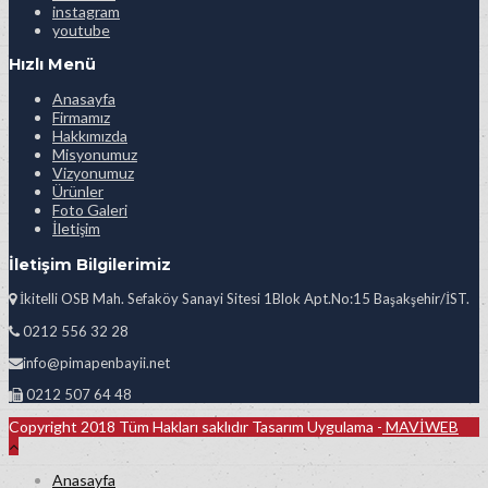
instagram
youtube
Hızlı Menü
Anasayfa
Firmamız
Hakkımızda
Misyonumuz
Vizyonumuz
Ürünler
Foto Galeri
İletişim
İletişim Bilgilerimiz
İkitelli OSB Mah. Sefaköy Sanayi Sitesi 1Blok Apt.No:15 Başakşehir/İST.
0212 556 32 28
info@pimapenbayii.net
0212 507 64 48
Copyright 2018 Tüm Hakları saklıdır Tasarım Uygulama -
MAVİWEB
Anasayfa