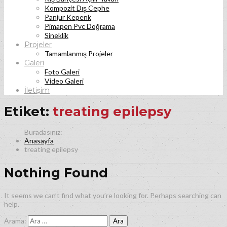
Kompozit Dış Cephe
Panjur Kepenk
Pimapen Pvc Doğrama
Sineklik
Projeler
Tamamlanmış Projeler
Galeri
Foto Galeri
Video Galeri
İletişim
Etiket:
treating epilepsy
Anasayfa
treating epilepsy
Nothing Found
It seems we can’t find what you’re looking for. Perhaps searching can
help.
Arama: