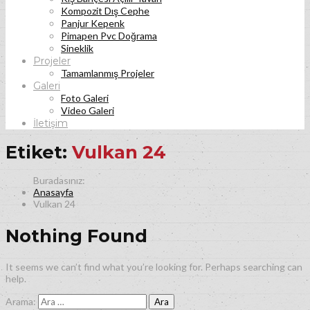
Kompozit Dış Cephe
Panjur Kepenk
Pimapen Pvc Doğrama
Sineklik
Projeler
Tamamlanmış Projeler
Galeri
Foto Galeri
Video Galeri
İletişim
Etiket:
Vulkan 24
Anasayfa
Vulkan 24
Nothing Found
It seems we can’t find what you’re looking for. Perhaps searching can
help.
Arama: