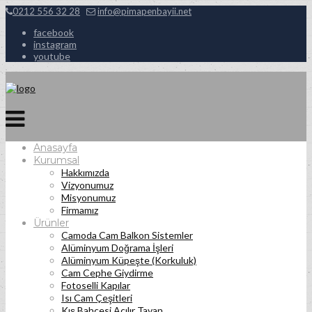
0212 556 32 28
info@pimapenbayii.net
facebook
instagram
youtube
Anasayfa
Kurumsal
Hakkımızda
Vizyonumuz
Misyonumuz
Firmamız
Ürünler
Camoda Cam Balkon Sistemler
Alüminyum Doğrama İşleri
Alüminyum Küpeşte (Korkuluk)
Cam Cephe Giydirme
Fotoselli Kapılar
Isı Cam Çeşitleri
Kış Bahçesi Açılır Tavan