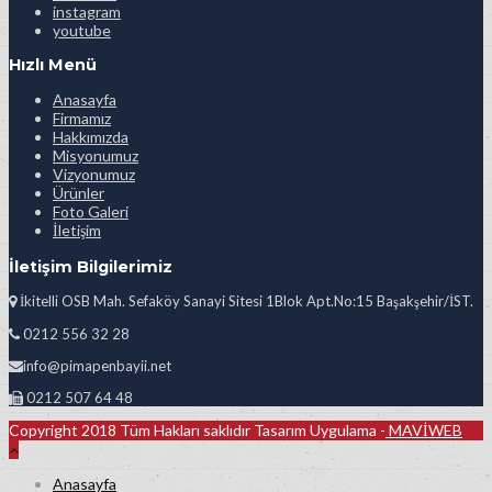
instagram
youtube
Hızlı Menü
Anasayfa
Firmamız
Hakkımızda
Misyonumuz
Vizyonumuz
Ürünler
Foto Galeri
İletişim
İletişim Bilgilerimiz
İkitelli OSB Mah. Sefaköy Sanayi Sitesi 1Blok Apt.No:15 Başakşehir/İST.
0212 556 32 28
info@pimapenbayii.net
0212 507 64 48
Copyright 2018 Tüm Hakları saklıdır Tasarım Uygulama -
MAVİWEB
Anasayfa