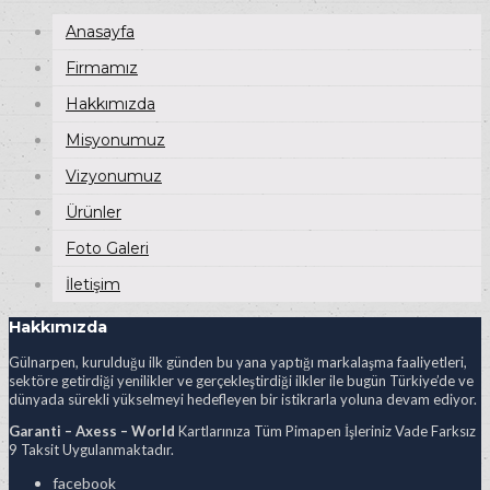
Anasayfa
Firmamız
Hakkımızda
Misyonumuz
Vizyonumuz
Ürünler
Foto Galeri
İletişim
Hakkımızda
Gülnarpen, kurulduğu ilk günden bu yana yaptığı markalaşma faaliyetleri,
sektöre getirdiği yenilikler ve gerçekleştirdiği ilkler ile bugün Türkiye’de ve
dünyada sürekli yükselmeyi hedefleyen bir istikrarla yoluna devam ediyor.
Garanti – Axess – World
Kartlarınıza Tüm Pimapen İşleriniz Vade Farksız
9 Taksit Uygulanmaktadır.
facebook